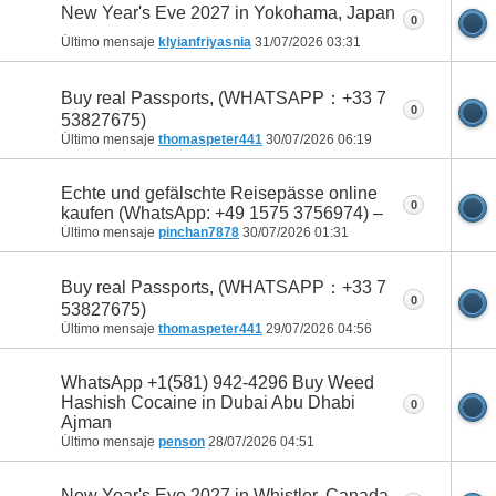
New Year's Eve 2027 in Yokohama, Japan
0
Último mensaje
klyianfriyasnia
31/07/2026
03:31
Buy real Passports, (WHATSAPP：+33 7
0
53827675)
Último mensaje
thomaspeter441
30/07/2026
06:19
Echte und gefälschte Reisepässe online
0
kaufen (WhatsApp: +49 1575 3756974) –
Último mensaje
pinchan7878
30/07/2026
01:31
Buy real Passports, (WHATSAPP：+33 7
0
53827675)
Último mensaje
thomaspeter441
29/07/2026
04:56
WhatsApp +1(581) 942-4296 Buy Weed
Hashish Cocaine in Dubai Abu Dhabi
0
Ajman
Último mensaje
penson
28/07/2026
04:51
New Year's Eve 2027 in Whistler, Canada