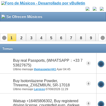
Se Ofrecen Músicos
1
2
3
4
5
6
7
8
9
10
11
12
13
Temas
Buy real Passports, (WHATSAPP：+33 7
0
53827675)
Último mensaje
thomaspeter441
Ayer
04:45
Buy Isotonitazene Powder,
0
Threema_ZX6ZM8UN, SR-17018
Último mensaje
Larosso
07/08/2026
11:29
Watsap +16465806302, Buy registered
0
driving license. counterfeit euro. darkwe