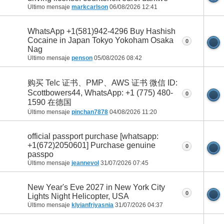
Último mensaje
markcarlson
06/08/2026
12:41
WhatsApp +1(581)942-4296 Buy Hashish
Cocaine in Japan Tokyo Yokoham Osaka
0
Nag
Último mensaje
penson
05/08/2026
08:42
购买 Telc 证书、PMP、AWS 证书 微信 ID:
Scottbowers44, WhatsApp: +1 (775) 480-
0
1590 在德国
Último mensaje
pinchan7878
04/08/2026
11:20
official passport purchase [whatsapp:
+1(672)2050601] Purchase genuine
0
passpo
Último mensaje
jeannevol
31/07/2026
07:45
New Year's Eve 2027 in New York City
0
Lights Night Helicopter, USA
Último mensaje
klyianfriyasnia
31/07/2026
04:37