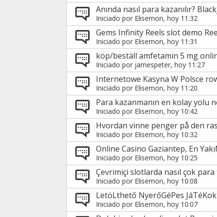
Anında nasıl para kazanılır? Blac
Iniciado por
Elisemon
, hoy 11:32
Gems Infinity Reels slot demo Ree
Iniciado por
Elisemon
, hoy 11:31
köp/beställ amfetamin 5 mg onlin
Iniciado por
jamespeter
, hoy 11:27
Internetowe Kasyna W Polsce row
Iniciado por
Elisemon
, hoy 11:20
Para kazanmanın en kolay yolu ne
Iniciado por
Elisemon
, hoy 10:42
Hvordan vinne penger på den ras
Iniciado por
Elisemon
, hoy 10:32
Online Casino Gaziantep, En Ya
Iniciado por
Elisemon
, hoy 10:25
Çevrimiçi slotlarda nasıl çok par
Iniciado por
Elisemon
, hoy 10:08
LetöLthető NyerőGéPes JáTéKok 
Iniciado por
Elisemon
, hoy 10:07