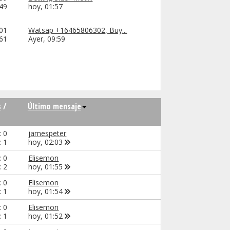
249
hoy,
01:57
01
Watsap +16465806302, Buy...
61
Ayer,
09:59
s
/
Último mensaje
: 0
jamespeter
: 1
hoy,
02:03
: 0
Elisemon
: 2
hoy,
01:55
: 0
Elisemon
: 1
hoy,
01:54
: 0
Elisemon
: 1
hoy,
01:52