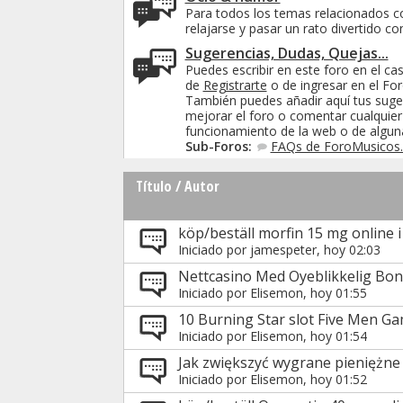
Para todos los temas relacionados co
relajarse y pasar un rato divertido con
Sugerencias, Dudas, Quejas...
Puedes escribir en este foro en el c
de
Registrarte
o de ingresar en el For
También puedes añadir aquí tus suge
mejorar el foro o comentar cualquie
funcionamiento de la web o de algun
Sub-Foros:
FAQs de ForoMusicos.
Título
/
Autor
köp/beställ morfin 15 mg online i
Iniciado por
jamespeter
, hoy 02:03
Nettcasino Med Oyeblikkelig Bonu
Iniciado por
Elisemon
, hoy 01:55
10 Burning Star slot Five Men G
Iniciado por
Elisemon
, hoy 01:54
Jak zwiększyć wygrane pieniężne
Iniciado por
Elisemon
, hoy 01:52