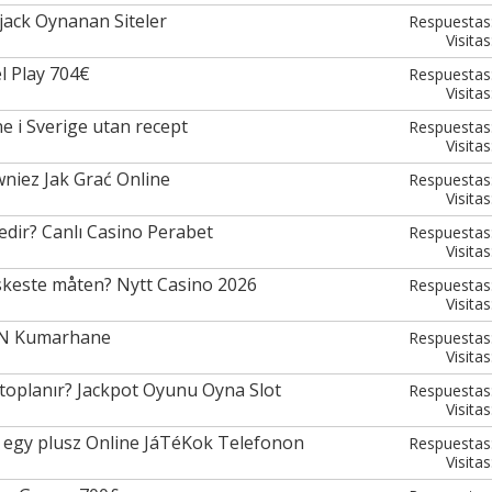
kjack Oynanan Siteler
Respuestas
Visitas
l Play 704€
Respuestas
Visitas
e i Sverige utan recept
Respuestas
Visitas
niez Jak Grać Online
Respuestas
Visitas
dir? Canlı Casino Perabet
Respuestas
Visitas
keste måten? Nytt Casino 2026
Respuestas
Visitas
kıN Kumarhane
Respuestas
Visitas
a toplanır? Jackpot Oyunu Oyna Slot
Respuestas
Visitas
egy plusz Online JáTéKok Telefonon
Respuestas
Visitas