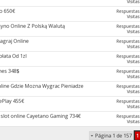
Visitas
ro 650€
Respuestas
Visitas
yno Online Z Polską Walutą
Respuestas
Visitas
agraj Online
Respuestas
Visitas
płata Od 1zl
Respuestas
Visitas
mes 348$
Respuestas
Visitas
Online Gdzie Mozna Wygrac Pieniadze
Respuestas
Visitas
ePlay 455€
Respuestas
Visitas
 slot online Cayetano Gaming 734€
Respuestas
Visitas
Página 1 de 157
1