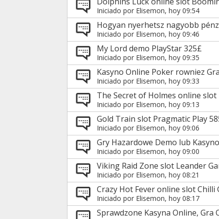
Dolphins Luck online slot Boom
Iniciado por
Elisemon
, hoy 09:54
Hogyan nyerhetsz nagyobb pénzt
Iniciado por
Elisemon
, hoy 09:46
My Lord demo PlayStar 325£
Iniciado por
Elisemon
, hoy 09:35
Kasyno Online Poker rowniez Gra
Iniciado por
Elisemon
, hoy 09:33
The Secret of Holmes online slot
Iniciado por
Elisemon
, hoy 09:13
Gold Train slot Pragmatic Play 5
Iniciado por
Elisemon
, hoy 09:06
Gry Hazardowe Demo lub Kasyn
Iniciado por
Elisemon
, hoy 09:00
Viking Raid Zone slot Leander G
Iniciado por
Elisemon
, hoy 08:21
Crazy Hot Fever online slot Chill
Iniciado por
Elisemon
, hoy 08:17
Sprawdzone Kasyna Online, Gra