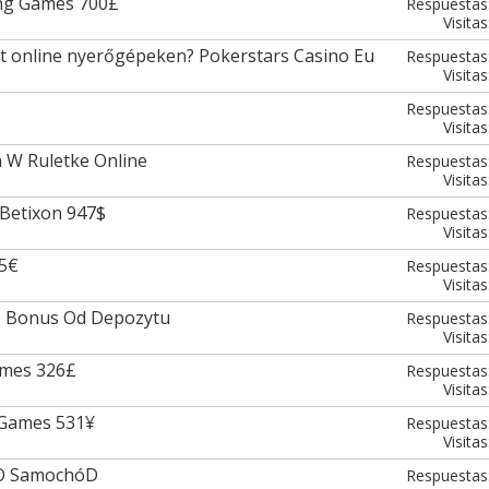
ing Games 700£
Respuestas
Visitas
 online nyerőgépeken? Pokerstars Casino Eu
Respuestas
Visitas
Respuestas
Visitas
 W Ruletke Online
Respuestas
Visitas
 Betixon 947$
Respuestas
Visitas
85€
Respuestas
Visitas
o Bonus Od Depozytu
Respuestas
Visitas
ames 326£
Respuestas
Visitas
i Games 531¥
Respuestas
Visitas
 O SamochóD
Respuestas