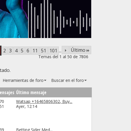
Último
2
3
4
5
6
11
51
101
...
Temas del 1 al 50 de 7806
tado.
Herramientas de foro
Buscar en el foro
ensajes
Último mensaje
70
Watsap +16465806302, Buy...
251
Ayer,
12:14
39
Betting Sider Med...