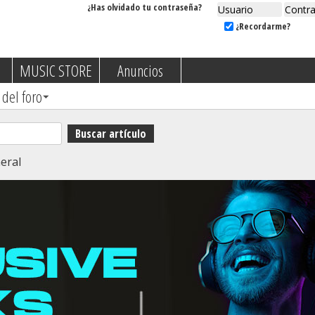
¿Has olvidado tu contraseña?
¿Recordarme?
MUSIC STORE
Anuncios
 del foro
eral