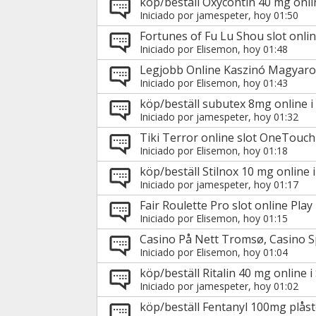
köp/beställ Oxycontin 40 mg onlin
Iniciado por
jamespeter
, hoy 01:50
Fortunes of Fu Lu Shou slot onli
Iniciado por
Elisemon
, hoy 01:48
Legjobb Online Kaszinó Magyaro
Iniciado por
Elisemon
, hoy 01:43
köp/beställ subutex 8mg online i
Iniciado por
jamespeter
, hoy 01:32
Tiki Terror online slot OneTouch
Iniciado por
Elisemon
, hoy 01:18
köp/beställ Stilnox 10 mg online 
Iniciado por
jamespeter
, hoy 01:17
Fair Roulette Pro slot online Pla
Iniciado por
Elisemon
, hoy 01:15
Casino På Nett Tromsø, Casino Sp
Iniciado por
Elisemon
, hoy 01:04
köp/beställ Ritalin 40 mg online i
Iniciado por
jamespeter
, hoy 01:02
köp/beställ Fentanyl 100mg plåste