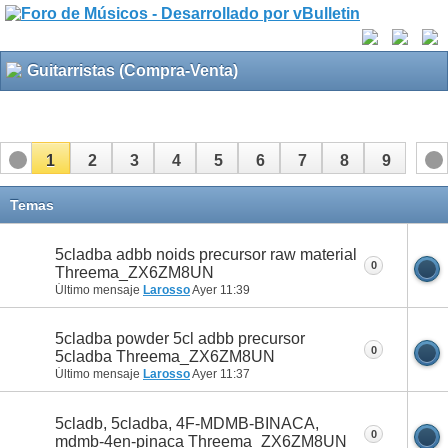
Guitarristas (Compra-Venta)
1
2
3
4
5
6
7
8
9
Temas
5cladba adbb noids precursor raw material
0
Threema_ZX6ZM8UN
Último mensaje
Larosso
Ayer
11:39
5cladba powder 5cl adbb precursor
0
5cladba Threema_ZX6ZM8UN
Último mensaje
Larosso
Ayer
11:37
5cladb, 5cladba, 4F-MDMB-BINACA,
0
mdmb-4en-pinaca Threema_ZX6ZM8UN