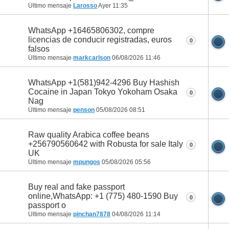
Último mensaje
Larosso
Ayer
11:35
WhatsApp +16465806302, compre
licencias de conducir registradas, euros
0
falsos
Último mensaje
markcarlson
06/08/2026
11:46
WhatsApp +1(581)942-4296 Buy Hashish
Cocaine in Japan Tokyo Yokoham Osaka
0
Nag
Último mensaje
penson
05/08/2026
08:51
Raw quality Arabica coffee beans
+256790560642 with Robusta for sale Italy
0
UK
Último mensaje
mpungos
05/08/2026
05:56
Buy real and fake passport
online,WhatsApp: +1 (775) 480-1590 Buy
0
passport o
Último mensaje
pinchan7878
04/08/2026
11:14