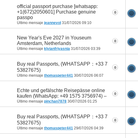
official passport purchase [whatsapp:
+1(672)2050601] Purchase genuine
0
passpo
Último mensaje
jeannevol
31/07/2026
09:10
New Year's Eve 2027 in Youseum
0
Amsterdam, Netherlands
Último mensaje
klyianfriyasnia
31/07/2026
03:39
Buy real Passports, (WHATSAPP：+33 7
0
53827675)
Último mensaje
thomaspeter441
30/07/2026
06:07
Echte und gefälschte Reisepässe online
0
kaufen (WhatsApp: +49 1575 3756974) –
Último mensaje
pinchan7878
30/07/2026
01:25
Buy real Passports, (WHATSAPP：+33 7
0
53827675)
Último mensaje
thomaspeter441
29/07/2026
04:39