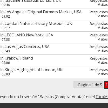
7 in Madame Tussauds London, UK
Respuestas
Visitas
6 09:46
in Los Angeles Original Farmers Market, USA
Respuestas
Visitas
6 09:02
 in London Natural History Museum, UK
Respuestas
Visitas
6 08:17
7 in LEGOLAND New York, USA
Respuestas
Visitas
6 07:33
in Las Vegas Concerts, USA
Respuestas
Visitas
6 06:49
 in Krakow, Poland
Respuestas
Visitas
6 06:06
in King's Highlights of London, UK
Respuestas
Visitas
6 05:03
Página 1 de 5
1
leyendo en la sección "Bajistas (Compra-Venta)" en el
ForoM