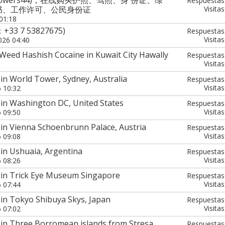
Respuestas
证书、工作许可、公民身份证
Visitas
01:18
：+33 7 53827675)
Respuestas
Visitas
026 04:40
eed Hashish Cocaine in Kuwait City Hawally
Respuestas
Visitas
in World Tower, Sydney, Australia
Respuestas
Visitas
6 10:32
 in Washington DC, United States
Respuestas
Visitas
6 09:50
in Vienna Schoenbrunn Palace, Austria
Respuestas
Visitas
6 09:08
in Ushuaia, Argentina
Respuestas
Visitas
6 08:26
 in Trick Eye Museum Singapore
Respuestas
Visitas
6 07:44
in Tokyo Shibuya Skys, Japan
Respuestas
Visitas
6 07:02
 in Three Borromean islands from Stresa,
Respuestas