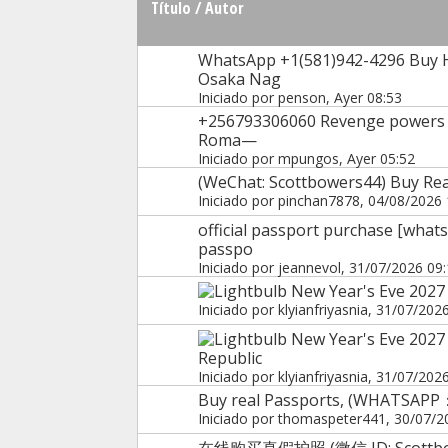
Título
/
Autor
WhatsApp +1(581)942-4296 Buy 
Osaka Nag
Iniciado por
penson
, Ayer 08:53
+256793306060 Revenge powers In
Roma—
Iniciado por
mpungos
, Ayer 05:52
(WeChat: Scottbowers44) Buy Real
Iniciado por
pinchan7878
, 04/08/2026 
official passport purchase [wha
passpo
Iniciado por
jeannevol
, 31/07/2026 09
New Year's Eve 2027 
Iniciado por
klyianfriyasnia
, 31/07/202
New Year's Eve 2027 
Republic
Iniciado por
klyianfriyasnia
, 31/07/202
Buy real Passports, (WHATSAPP
Iniciado por
thomaspeter441
, 30/07/2
在线购买真假护照 (微信 ID: Sco