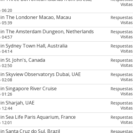
Visitas
6 06:20
 in The Londoner Macao, Macau
Respuestas
Visitas
6 05:39
7 in The Amsterdam Dungeon, Netherlands
Respuestas
Visitas
6 04:57
in Sydney Town Hall, Australia
Respuestas
Visitas
6 04:14
in St. John's, Canada
Respuestas
Visitas
6 02:50
 in Skyview Observatorys Dubai, UAE
Respuestas
Visitas
6 02:08
in Singapore River Cruise
Respuestas
Visitas
6 01:26
in Sharjah, UAE
Respuestas
Visitas
6 12:44
in Sea Life Paris Aquarium, France
Respuestas
Visitas
6 12:01
n Santa Cruz do Sul, Brazil
Respuestas