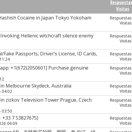
Respuesta
Visitas
Hashish Cocaine in Japan Tokyo Yokoham
Respuestas
Visitas
voking Hellenic witchcraft silence enemy
Respuestas
Visitas
/Fake Passports, Driver’s License, ID Cards,
Respuestas
Visitas
11:24
tsapp: +1(672)2050601] Purchase genuine
Respuestas
Visitas
:12
in Melbourne Skydeck, Australia
Respuestas
Visitas
6 04:02
in zizkov Television Tower Prague, Czech
Respuestas
Visitas
6 03:50
：+33 7 53827675)
Respuestas
Visitas
026 06:09
ttbowers44)，在线购买护照、驾照、身 份证、绿