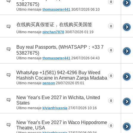
0
53827675)
Último mensaje
thomaspeter441
30/07/2026
06:10
在线购买真假签证，在线购买美国签
0
Último mensaje
pinchan7878
30/07/2026
01:19
Buy real Passports, (WHATSAPP：+33 7
0
53827675)
Último mensaje
thomaspeter441
29/07/2026
04:43
WhatsApp +1(581) 942-4296 Buy Weed
0
Hashish Cocaine in Amman Zarqa Madaba
Último mensaje
penson
28/07/2026
05:01
New Year's Eve 2027 in Wichita, United
0
States
Último mensaje
klyianfriyasnia
27/07/2026
10:16
New Year's Eve 2027 in Waco Hippodrome
0
Theatre, USA