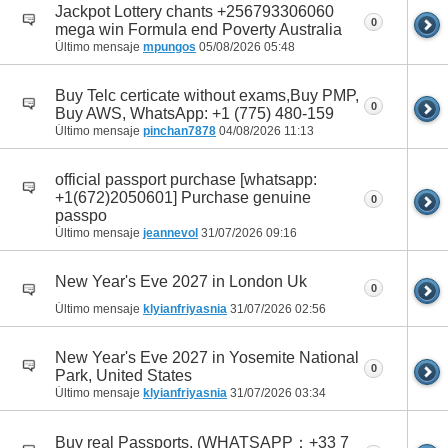
Jackpot Lottery chants +256793306060
0
mega win Formula end Poverty Australia
Último mensaje
mpungos
05/08/2026
05:48
Buy Telc certicate without exams,Buy PMP,
0
Buy AWS, WhatsApp: +1 (775) 480-159
Último mensaje
pinchan7878
04/08/2026
11:13
official passport purchase [whatsapp:
+1(672)2050601] Purchase genuine
0
passpo
Último mensaje
jeannevol
31/07/2026
09:16
New Year's Eve 2027 in London Uk
0
Último mensaje
klyianfriyasnia
31/07/2026
02:56
New Year's Eve 2027 in Yosemite National
0
Park, United States
Último mensaje
klyianfriyasnia
31/07/2026
03:34
Buy real Passports, (WHATSAPP：+33 7