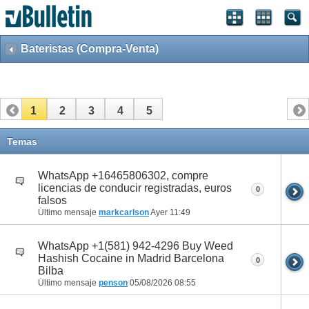
Bateristas (Compra-Venta)
1
2
3
4
5
Temas
WhatsApp +16465806302, compre
licencias de conducir registradas, euros
0
falsos
Último mensaje
markcarlson
Ayer
11:49
WhatsApp +1(581) 942-4296 Buy Weed
Hashish Cocaine in Madrid Barcelona
0
Bilba
Último mensaje
penson
05/08/2026
08:55