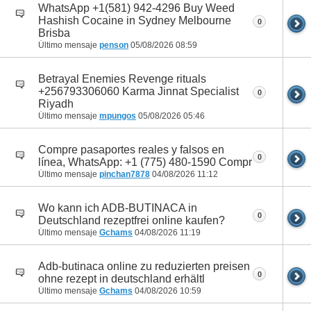
WhatsApp +1(581) 942-4296 Buy Weed
Hashish Cocaine in Sydney Melbourne
0
Brisba
Último mensaje
penson
05/08/2026
08:59
Betrayal Enemies Revenge rituals
+256793306060 Karma Jinnat Specialist
0
Riyadh
Último mensaje
mpungos
05/08/2026
05:46
Compre pasaportes reales y falsos en
0
línea, WhatsApp: +1 (775) 480-1590 Compr
Último mensaje
pinchan7878
04/08/2026
11:12
Wo kann ich ADB-BUTINACA in
0
Deutschland rezeptfrei online kaufen?
Último mensaje
Gchams
04/08/2026
11:19
Adb-butinaca online zu reduzierten preisen
0
ohne rezept in deutschland erhältl
Último mensaje
Gchams
04/08/2026
10:59