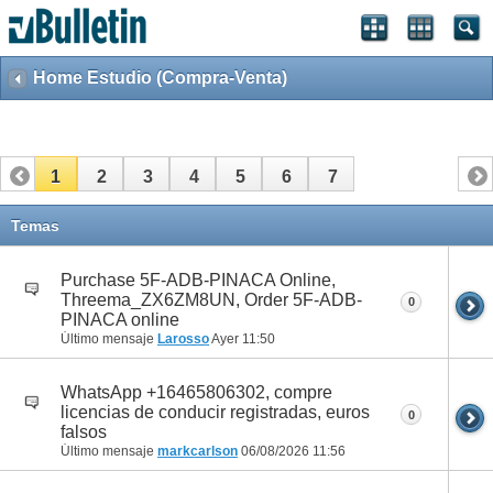
Home Estudio (Compra-Venta)
1
2
3
4
5
6
7
Temas
Purchase 5F-ADB-PINACA Online,
Threema_ZX6ZM8UN, Order 5F-ADB-
0
PINACA online
Último mensaje
Larosso
Ayer
11:50
WhatsApp +16465806302, compre
licencias de conducir registradas, euros
0
falsos
Último mensaje
markcarlson
06/08/2026
11:56