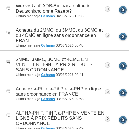
Wer verkauft ADB-Butinaca online in
0
Deutschland ohne Rezept?
Último mensaje
Gchams
04/08/2026
10:53
Achetez du 2MMC, du 3MMC, du 3CMC et
du 4CMC en ligne sans ordonnance en
0
FRAN
Último mensaje
Gchams
03/08/2026
08:48
2MMC, 3MMC, 3CMC et 4CMC EN
VENTE EN LIGNE À PRIX RÉDUITS
0
SANS ORDONNANCE
Último mensaje
Gchams
03/08/2026
08:41
Achetez a-Phip, a-PihP et a-PHP en ligne
0
sans ordonnance en FRANCE.
Último mensaje
Gchams
03/08/2026
02:58
ALPHA-PHiP, PiHP, a-PHP EN VENTE EN
LIGNE À PRIX RÉDUITS SANS
0
ORDONNANCE
Último mensaje
Gchams
03/08/2026
02:49