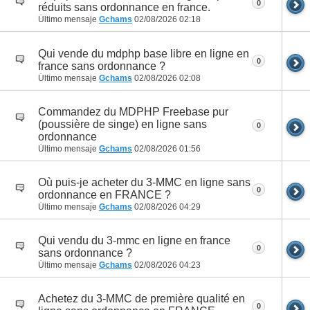
0
réduits sans ordonnance en france.
Último mensaje
Gchams
02/08/2026
02:18
Qui vende du mdphp base libre en ligne en
0
france sans ordonnance ?
Último mensaje
Gchams
02/08/2026
02:08
Commandez du MDPHP Freebase pur
(poussière de singe) en ligne sans
0
ordonnance
Último mensaje
Gchams
02/08/2026
01:56
Où puis-je acheter du 3-MMC en ligne sans
0
ordonnance en FRANCE ?
Último mensaje
Gchams
02/08/2026
04:29
Qui vendu du 3-mmc en ligne en france
0
sans ordonnance ?
Último mensaje
Gchams
02/08/2026
04:23
Achetez du 3-MMC de première qualité en
0