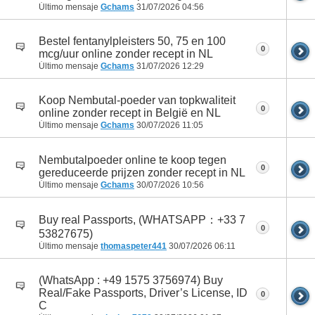
Último mensaje
Gchams
31/07/2026
04:56
Bestel fentanylpleisters 50, 75 en 100
0
mcg/uur online zonder recept in NL
Último mensaje
Gchams
31/07/2026
12:29
Koop Nembutal-poeder van topkwaliteit
0
online zonder recept in België en NL
Último mensaje
Gchams
30/07/2026
11:05
Nembutalpoeder online te koop tegen
0
gereduceerde prijzen zonder recept in NL
Último mensaje
Gchams
30/07/2026
10:56
Buy real Passports, (WHATSAPP：+33 7
0
53827675)
Último mensaje
thomaspeter441
30/07/2026
06:11
(WhatsApp : +49 1575 3756974) Buy
Real/Fake Passports, Driver’s License, ID
0
C