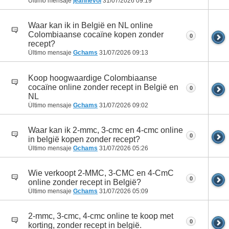
Último mensaje
jeannevol
31/07/2026
09:19
Waar kan ik in België en NL online
Colombiaanse cocaïne kopen zonder
0
recept?
Último mensaje
Gchams
31/07/2026
09:13
Koop hoogwaardige Colombiaanse
cocaïne online zonder recept in België en
0
NL
Último mensaje
Gchams
31/07/2026
09:02
Waar kan ik 2-mmc, 3-cmc en 4-cmc online
0
in belgië kopen zonder recept?
Último mensaje
Gchams
31/07/2026
05:26
Wie verkoopt 2-MMC, 3-CMC en 4-CmC
0
online zonder recept in België?
Último mensaje
Gchams
31/07/2026
05:09
2-mmc, 3-cmc, 4-cmc online te koop met
0
korting, zonder recept in belgië.