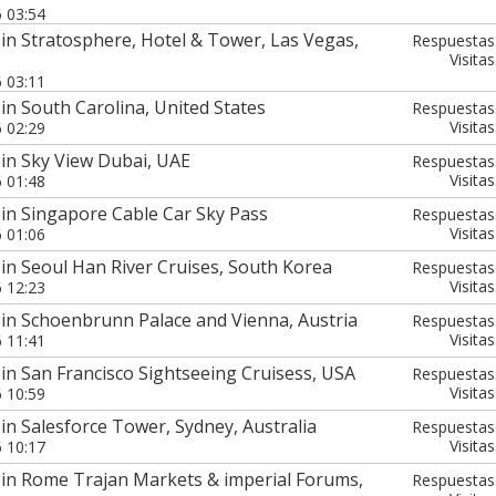
6 03:54
in Stratosphere, Hotel & Tower, Las Vegas,
Respuestas
Visitas
6 03:11
in South Carolina, United States
Respuestas
Visitas
6 02:29
in Sky View Dubai, UAE
Respuestas
Visitas
6 01:48
in Singapore Cable Car Sky Pass
Respuestas
Visitas
6 01:06
in Seoul Han River Cruises, South Korea
Respuestas
Visitas
6 12:23
in Schoenbrunn Palace and Vienna, Austria
Respuestas
Visitas
6 11:41
in San Francisco Sightseeing Cruisess, USA
Respuestas
Visitas
6 10:59
in Salesforce Tower, Sydney, Australia
Respuestas
Visitas
6 10:17
 in Rome Trajan Markets & imperial Forums,
Respuestas