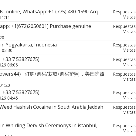
alsi online, WhatsApp: +1 (775) 480-1590 Acq
Respuestas
Visitas
11:11
tsapp: +1(672)2050601] Purchase genuine
Respuestas
Visitas
:20
in Yogyakarta, Indonesia
Respuestas
Visitas
6 03:30
：+33 7 53827675)
Respuestas
Visitas
026 06:06
owers44） 订购/购买/获取/购买护照 ，美国护照
Respuestas
Visitas
01:20
：+33 7 53827675)
Respuestas
Visitas
026 04:45
Weed Hashish Cocaine in Soudi Arabia Jeddah
Respuestas
Visitas
in Whirling Dervish Ceremonys in istanbul,
Respuestas
Visitas