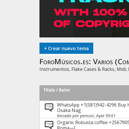
+
Crear nuevo tema
ForoMúsicos.es:
Varios (Co
Instrumentos, Flake Cases & Racks, Midi, 
Título
/
Autor
WhatsApp +1(581)942-4296 Buy 
Osaka Nag
Iniciado por
penson
, Ayer 09:01
Organic Robusta coffee +2567905
Roma—I