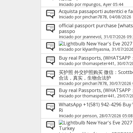
Iniciado por
mpungos
, Ayer 05:44
Acquista passaporti autentici e f
Iniciado por
pinchan7878
, 04/08/2026 
official passport purchase [wha
passpo
Iniciado por
jeannevol
, 31/07/2026 09
New Year's Eve 2027 
Iniciado por
klyianfriyasnia
, 31/07/202
Buy real Passports, (WHATSAPP
Iniciado por
thomaspeter441
, 30/07/2
买护照 外交护照购买 微信：Scottb
合法，真实，生物合法护
Iniciado por
pinchan7878
, 30/07/2026 
Buy real Passports, (WHATSAPP
Iniciado por
thomaspeter441
, 29/07/2
WhatsApp +1(581) 942-4296 Buy 
Ri
Iniciado por
penson
, 28/07/2026 05:08
New Year's Eve 2027 
Turkey