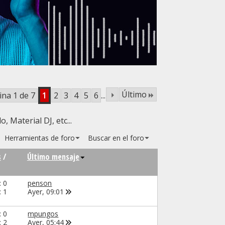
Último
ina 1 de 7
1
2
3
4
5
6
...
Material DJ, etc...
Herramientas de foro
Buscar en el foro
s
/
Último mensaje
: 0
penson
: 1
Ayer,
09:01
: 0
mpungos
: 2
Ayer,
05:44