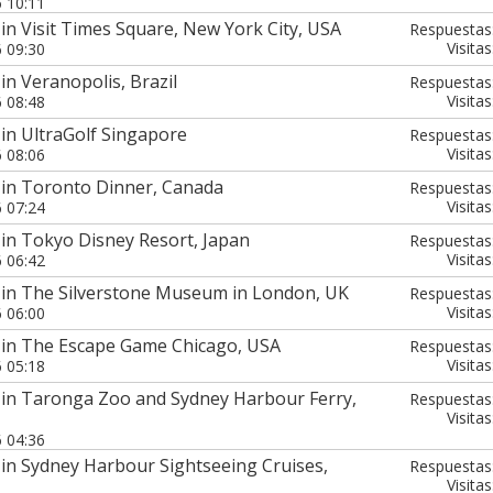
6 10:11
in Visit Times Square, New York City, USA
Respuestas
Visitas
6 09:30
in Veranopolis, Brazil
Respuestas
Visitas
6 08:48
in UltraGolf Singapore
Respuestas
Visitas
6 08:06
 in Toronto Dinner, Canada
Respuestas
Visitas
6 07:24
in Tokyo Disney Resort, Japan
Respuestas
Visitas
6 06:42
 in The Silverstone Museum in London, UK
Respuestas
Visitas
6 06:00
 in The Escape Game Chicago, USA
Respuestas
Visitas
6 05:18
 in Taronga Zoo and Sydney Harbour Ferry,
Respuestas
Visitas
6 04:36
in Sydney Harbour Sightseeing Cruises,
Respuestas
Visitas