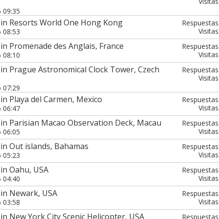
Visitas
6 09:35
 in Resorts World One Hong Kong
Respuestas
Visitas
6 08:53
 in Promenade des Anglais, France
Respuestas
Visitas
6 08:10
 in Prague Astronomical Clock Tower, Czech
Respuestas
Visitas
6 07:29
in Playa del Carmen, Mexico
Respuestas
Visitas
6 06:47
 in Parisian Macao Observation Deck, Macau
Respuestas
Visitas
6 06:05
in Out islands, Bahamas
Respuestas
Visitas
6 05:23
 in Oahu, USA
Respuestas
Visitas
6 04:40
 in Newark, USA
Respuestas
Visitas
6 03:58
in New York City Scenic Helicopter, USA
Respuestas