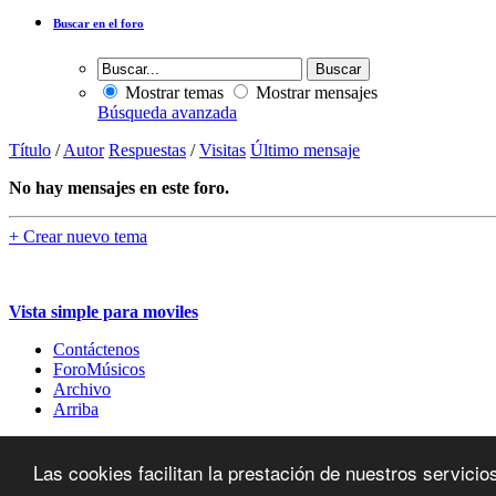
Buscar en el foro
Mostrar temas
Mostrar mensajes
Búsqueda avanzada
Título
/
Autor
Respuestas
/
Visitas
Último mensaje
No hay mensajes en este foro.
+
Crear nuevo tema
Vista simple para moviles
Contáctenos
ForoMúsicos
Archivo
Arriba
Statcounter code invalid. Insert a fresh copy.
2004 - 2026 © foromúsicos.es - reservados todos los derechos
Las cookies facilitan la prestación de nuestros servic