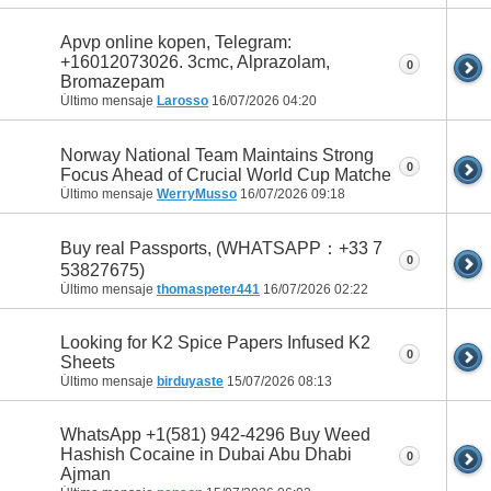
Apvp online kopen, Telegram:
+16012073026. 3cmc, Alprazolam,
0
Bromazepam
Último mensaje
Larosso
16/07/2026
04:20
Norway National Team Maintains Strong
0
Focus Ahead of Crucial World Cup Matche
Último mensaje
WerryMusso
16/07/2026
09:18
Buy real Passports, (WHATSAPP：+33 7
0
53827675)
Último mensaje
thomaspeter441
16/07/2026
02:22
Looking for K2 Spice Papers Infused K2
0
Sheets
Último mensaje
birduyaste
15/07/2026
08:13
WhatsApp +1(581) 942-4296 Buy Weed
Hashish Cocaine in Dubai Abu Dhabi
0
Ajman