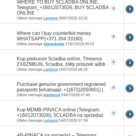
WHERE TO BUY 5CLADBA ONLINE,
Telegram_+16012073026, BUY 5CLADBA
0
ONLINE
Último mensaje
Larosso
28/07/2026
10:32
Where can I buy counterfeit money
0
WHATSAPP(+371 204 33160)
Último mensaje
elianedoube
27/07/2026
05:52
Kup prekursor 5cladba online, Threema
0
ZX6ZM8UN, 5cladba, żółty proszek adbb
Último mensaje
Larosso
24/07/2026
08:20
Purchase genuine government registered
0
passports [whatsapp: +1(672)2050601] (
Último mensaje
jeannevol
24/07/2026
07:40
Kup MDMB-PINACA online (Telegram:
0
+16012073026), 5CLADBA na sprzedaż
Último mensaje
Larosso
24/07/2026
07:39
AB-PINACA na sprzedaż – Telegram: