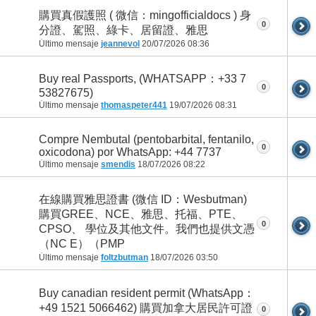
購買真假護照 ( 微信：mingofficialdocs ) 身
0
分證、駕照、綠卡、居留證、雅思
Último mensaje
jeannevol
20/07/2026
08:36
Buy real Passports, (WHATSAPP：+33 7
0
53827675)
Último mensaje
thomaspeter441
19/07/2026
08:31
Compre Nembutal (pentobarbital, fentanilo,
0
oxicodona) por WhatsApp: +44 7737
Último mensaje
smendis
18/07/2026
08:22
在線購買雅思證書 (微信 ID：Wesbutman)
購買GREE、NCE、雅思、托福、PTE、
0
CPSO、 學位及其他文件。我們也提供文憑
（NC E）（PMP
Último mensaje
foltzbutman
18/07/2026
03:50
Buy canadian resident permit (WhatsApp：
+49 1521 5066462) 購買加拿大居民許可證
0