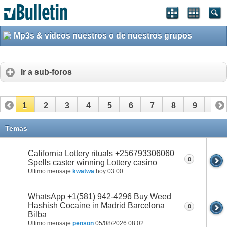
Mp3s & vídeos nuestros o de nuestros grupos
Ir a sub-foros
1
2
3
4
5
6
7
8
9
10
11
12
13
14
Temas
California Lottery rituals +256793306060
0
Spells caster winning Lottery casino
Último mensaje
kwatwa
hoy
03:00
WhatsApp +1(581) 942-4296 Buy Weed
Hashish Cocaine in Madrid Barcelona
0
Bilba
Último mensaje
penson
05/08/2026
08:02