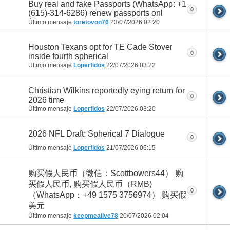
Buy real and fake Passports (WhatsApp: +1
0
(615)-314-6286) renew passports onl
Último mensaje
toretovon76
23/07/2026
02:20
Houston Texans opt for TE Cade Stover
0
inside fourth spherical
Último mensaje
Loperfidos
22/07/2026
03:22
Christian Wilkins reportedly eying return for
0
2026 time
Último mensaje
Loperfidos
22/07/2026
03:20
2026 NFL Draft: Spherical 7 Dialogue
0
Último mensaje
Loperfidos
21/07/2026
06:15
购买假人民币（微信：Scottbowers44） 购
买假人民币, 购买假人民币（RMB)
0
（WhatsApp：+49 1575 3756974） 购买假
美元
Último mensaje
keepmealive78
20/07/2026
02:04