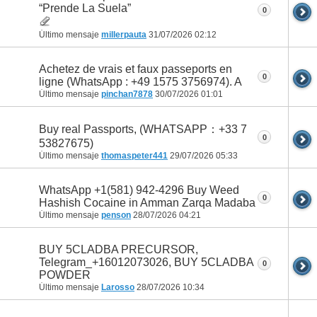
“Prende La Suela”
0
Último mensaje
millerpauta
31/07/2026
02:12
Achetez de vrais et faux passeports en
0
ligne (WhatsApp : +49 1575 3756974). A
Último mensaje
pinchan7878
30/07/2026
01:01
Buy real Passports, (WHATSAPP：+33 7
0
53827675)
Último mensaje
thomaspeter441
29/07/2026
05:33
WhatsApp +1(581) 942-4296 Buy Weed
0
Hashish Cocaine in Amman Zarqa Madaba
Último mensaje
penson
28/07/2026
04:21
BUY 5CLADBA PRECURSOR,
Telegram_+16012073026, BUY 5CLADBA
0
POWDER
Último mensaje
Larosso
28/07/2026
10:34