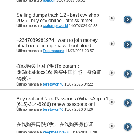
Último mensaje
penson
15/07/2026
06:02
Selling dumps track 1/2 - best cvv shop
0
2026 - buy ccv online - atm skimmer -
Último mensaje
ccdumpsworld
14/07/2026
05:33
+2347039981974 i want to join money
0
ritual occult in nigeria without blood
Último mensaje
Freemasons
14/07/2026
03:57
在线购买中国护照(Telegram：
@Globaldocs16) 购买中国护照、身份证、
0
驾驶证
Último mensaje
toretovon76
13/07/2026
04:22
Buy real and fake Passports (WhatsApp: +1
0
(615)-314-6286) renew passports onl
Último mensaje
toretovon76
13/07/2026
04:20
在线购买真假护照、在线购买身份证
0
Último mensaje
keepmealive78
13/07/2026
11:06