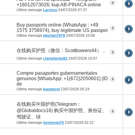
0
+16012073026; kup AB-PINACA online
Último mensaje
Larosso
24/07/2026
07:37
Buy passports online (WhatsApp : +49
0
1575 3756974), buy legitimate US passpor
Último mensaje
pinchan7878
24/07/2026
10:08
在线购买护照（微信：Scottbowers44），
0
Último mensaje
chenshentu92
24/07/2026
10:07
Compre pasaportes gubernamentales
genuinos [WhatsApp: +1(672)2050601] (ID
0
de
Último mensaje
jeannevol
23/07/2026
05:24
在线购买中国护照(Telegram：
@Globaldocs16) 购买中国护照、身份证、
0
驾驶证、绿
Último mensaje
toretovon76
23/07/2026
02:22