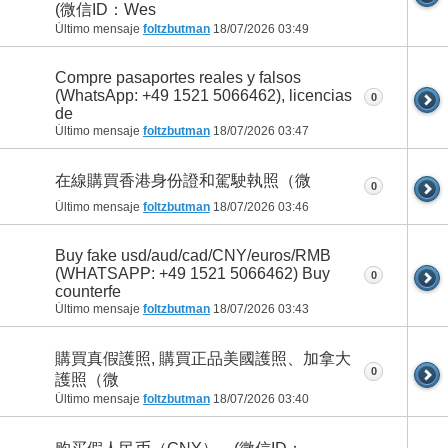
(微信ID：Wes
Último mensaje
foltzbutman
18/07/2026
03:49
Compre pasaportes reales y falsos
(WhatsApp: +49 1521 5066462), licencias
0
de
Último mensaje
foltzbutman
18/07/2026
03:47
在線購買香港身份證和駕駛執照（微
0
Último mensaje
foltzbutman
18/07/2026
03:46
Buy fake usd/aud/cad/CNY/euros/RMB
(WHATSAPP: +49 1521 5066462) Buy
0
counterfe
Último mensaje
foltzbutman
18/07/2026
03:43
購買真假護照, 購買正品美國護照、加拿大
0
護照（微
Último mensaje
foltzbutman
18/07/2026
03:40