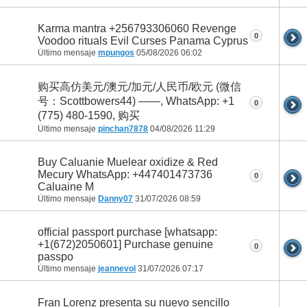
Karma mantra +256793306060 Revenge
0
Voodoo rituals Evil Curses Panama Cyprus
Último mensaje
mpungos
05/08/2026
06:02
购买高仿美元/澳元/加元/人民币/欧元 (微信
号：Scottbowers44) ——, WhatsApp: +1
0
(775) 480-1590, 购买
Último mensaje
pinchan7878
04/08/2026
11:29
Buy Caluanie Muelear oxidize & Red
Mecury WhatsApp: +447401473736
0
Caluaine M
Último mensaje
Danny07
31/07/2026
08:59
official passport purchase [whatsapp:
+1(672)2050601] Purchase genuine
0
passpo
Último mensaje
jeannevol
31/07/2026
07:17
Fran Lorenz presenta su nuevo sencillo