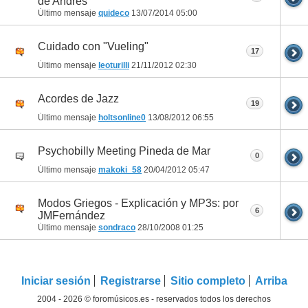
de Andrés
Último mensaje
quideco
13/07/2014
05:00
Cuidado con "Vueling"
17
Último mensaje
leoturilli
21/11/2012
02:30
Acordes de Jazz
19
Último mensaje
holtsonline0
13/08/2012
06:55
Psychobilly Meeting Pineda de Mar
0
Último mensaje
makoki_58
20/04/2012
05:47
Modos Griegos - Explicación y MP3s: por
6
JMFernández
Último mensaje
sondraco
28/10/2008
01:25
Iniciar sesión
Registrarse
Sitio completo
Arriba
2004 - 2026 © foromúsicos.es - reservados todos los derechos