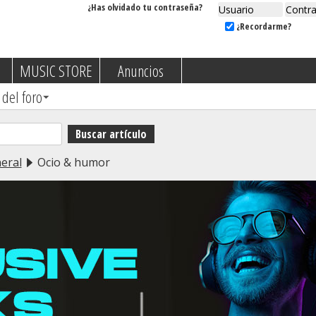
¿Has olvidado tu contraseña?
¿Recordarme?
MUSIC STORE
Anuncios
 del foro
eral
Ocio & humor