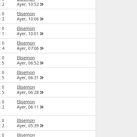
: 2
Ayer,
10:52
: 0
Elisemon
: 2
Ayer,
10:06
: 0
Elisemon
: 1
Ayer,
10:01
: 0
Elisemon
: 4
Ayer,
07:06
: 0
Elisemon
: 5
Ayer,
06:52
: 0
Elisemon
: 5
Ayer,
06:31
: 0
Elisemon
: 5
Ayer,
06:28
: 0
Elisemon
: 2
Ayer,
06:11
: 0
Elisemon
: 2
Ayer,
05:39
: 0
Elisemon