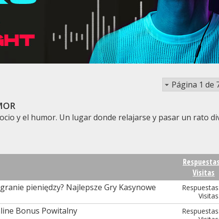
Página 1 de 
mor
ocio y el humor. Un lugar donde relajarse y pasar un rato di
Respuesta
Visitas
ygranie pieniędzy? Najlepsze Gry Kasynowe
Respuestas
Visitas
line Bonus Powitalny
Respuestas