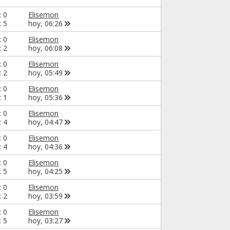
: 0
Elisemon
: 5
hoy,
06:26
: 0
Elisemon
: 2
hoy,
06:08
: 0
Elisemon
: 2
hoy,
05:49
: 0
Elisemon
: 1
hoy,
05:36
: 0
Elisemon
: 4
hoy,
04:47
: 0
Elisemon
: 4
hoy,
04:36
: 0
Elisemon
: 5
hoy,
04:25
: 0
Elisemon
: 2
hoy,
03:59
: 0
Elisemon
: 5
hoy,
03:27