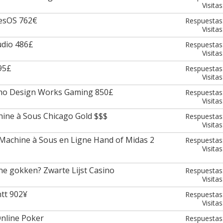
Visitas
esOS 762€
Respuestas
Visitas
udio 486£
Respuestas
Visitas
95£
Respuestas
Visitas
demo Design Works Gaming 850£
Respuestas
Visitas
hine à Sous Chicago Gold $$$
Respuestas
Visitas
a Machine à Sous en Ligne Hand of Midas 2
Respuestas
Visitas
ine gokken? Zwarte Lijst Casino
Respuestas
Visitas
tt 902¥
Respuestas
Visitas
Online Poker
Respuestas