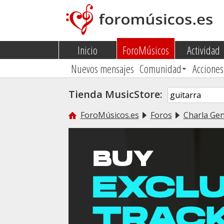
Inicio
ForoMúsicos
Actividad
Nuevos mensajes
Comunidad
Acciones
Tienda MusicStore:
ForoMúsicos.es
Foros
Charla Gen