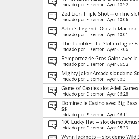
Iniciado por
Elisemon
, Ayer 10:52
Zed Lion Triple Shot -- online sl
Iniciado por
Elisemon
, Ayer 10:06
Aztec's Legend : Osez la Machin
Iniciado por
Elisemon
, Ayer 10:01
The Tumbles : Le Slot en Ligne Pa
Iniciado por
Elisemon
, Ayer 07:06
Remportez de Gros Gains avec le S
Iniciado por
Elisemon
, Ayer 06:52
Mighty Joker Arcade slot demo S
Iniciado por
Elisemon
, Ayer 06:31
Game of Castles slot Adell Games
Iniciado por
Elisemon
, Ayer 06:28
Dominez le Casino avec Big Bas
$$
Iniciado por
Elisemon
, Ayer 06:11
100 Lucky Hat -- slot demo Amusn
Iniciado por
Elisemon
, Ayer 05:39
Wynn Jackpots -- slot demo Wild