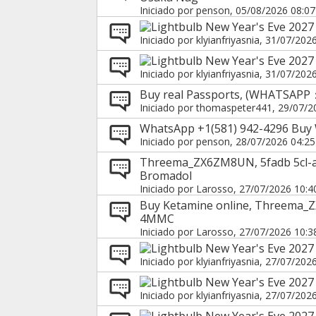
Iniciado por
penson
, 05/08/2026 08:07
New Year's Eve 2027 
Iniciado por
klyianfriyasnia
, 31/07/202
New Year's Eve 2027 
Iniciado por
klyianfriyasnia
, 31/07/202
Buy real Passports, (WHATSAPP
Iniciado por
thomaspeter441
, 29/07/2
WhatsApp +1(581) 942-4296 Buy W
Iniciado por
penson
, 28/07/2026 04:25
Threema_ZX6ZM8UN, 5fadb 5cl-ad
Bromadol
Iniciado por
Larosso
, 27/07/2026 10:4
Buy Ketamine online, Threema_Z
4MMC
Iniciado por
Larosso
, 27/07/2026 10:3
New Year's Eve 2027
Iniciado por
klyianfriyasnia
, 27/07/202
New Year's Eve 2027 
Iniciado por
klyianfriyasnia
, 27/07/202
New Year's Eve 2027 