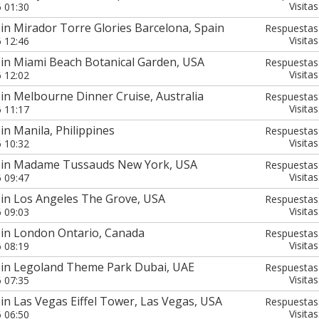
Visitas
6 01:30
in Mirador Torre Glories Barcelona, Spain
Respuestas
Visitas
6 12:46
 in Miami Beach Botanical Garden, USA
Respuestas
Visitas
6 12:02
in Melbourne Dinner Cruise, Australia
Respuestas
Visitas
6 11:17
in Manila, Philippines
Respuestas
Visitas
6 10:32
7 in Madame Tussauds New York, USA
Respuestas
Visitas
6 09:47
 in Los Angeles The Grove, USA
Respuestas
Visitas
6 09:03
 in London Ontario, Canada
Respuestas
Visitas
6 08:19
 in Legoland Theme Park Dubai, UAE
Respuestas
Visitas
6 07:35
in Las Vegas Eiffel Tower, Las Vegas, USA
Respuestas
Visitas
6 06:50