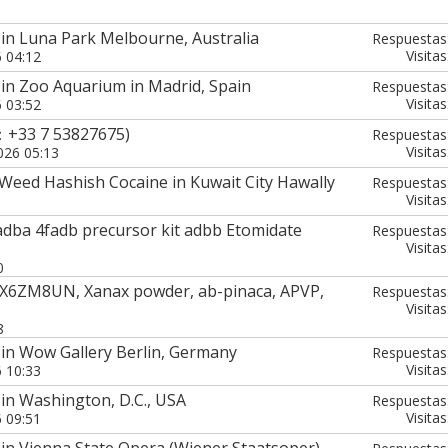
in Luna Park Melbourne, Australia
Respuestas
Visitas
6 04:12
in Zoo Aquarium in Madrid, Spain
Respuestas
Visitas
6 03:52
：+33 7 53827675)
Respuestas
Visitas
026 05:13
eed Hashish Cocaine in Kuwait City Hawally
Respuestas
Visitas
ba 4fadb precursor kit adbb Etomidate
Respuestas
Visitas
0
X6ZM8UN, Xanax powder, ab-pinaca, APVP,
Respuestas
Visitas
8
 in Wow Gallery Berlin, Germany
Respuestas
Visitas
6 10:33
in Washington, D.C., USA
Respuestas
Visitas
6 09:51
in Vienna State Opera (Wiener Staatsoper),