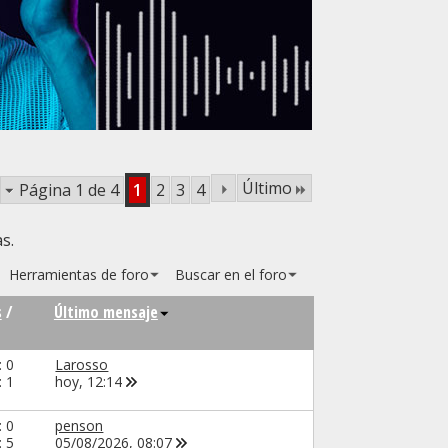
Último
Página 1 de 4
1
2
3
4
s.
Herramientas de foro
Buscar en el foro
s
/
Último mensaje
: 0
Larosso
: 1
hoy,
12:14
: 0
penson
: 5
05/08/2026,
08:07