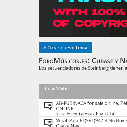
+
Crear nuevo tema
ForoMúsicos.es:
Cubase y N
Los secuenciadores de Steinberg tienen a
Título
/
Autor
AB-FUBINACA for sale online, 
ONLINE
Iniciado por
Larosso
, hoy 12:14
WhatsApp +1(581)942-4296 Buy 
Osaka Nag