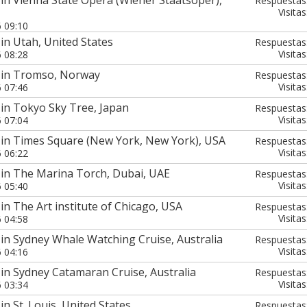
Respuestas
Visitas
6 09:10
in Utah, United States
Respuestas
Visitas
6 08:28
 in Tromso, Norway
Respuestas
Visitas
6 07:46
in Tokyo Sky Tree, Japan
Respuestas
Visitas
6 07:04
 in Times Square (New York, New York), USA
Respuestas
Visitas
6 06:22
 in The Marina Torch, Dubai, UAE
Respuestas
Visitas
6 05:40
in The Art institute of Chicago, USA
Respuestas
Visitas
6 04:58
in Sydney Whale Watching Cruise, Australia
Respuestas
Visitas
6 04:16
in Sydney Catamaran Cruise, Australia
Respuestas
Visitas
6 03:34
n St. Louis, United States
Respuestas