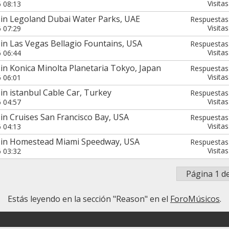
Visitas
6 08:13
 in Legoland Dubai Water Parks, UAE
Respuestas
Visitas
6 07:29
in Las Vegas Bellagio Fountains, USA
Respuestas
Visitas
6 06:44
in Konica Minolta Planetaria Tokyo, Japan
Respuestas
Visitas
6 06:01
in istanbul Cable Car, Turkey
Respuestas
Visitas
6 04:57
in Cruises San Francisco Bay, USA
Respuestas
Visitas
6 04:13
 in Homestead Miami Speedway, USA
Respuestas
Visitas
6 03:32
Página 1 d
Estás leyendo en la sección "Reason" en el
ForoMúsicos
.