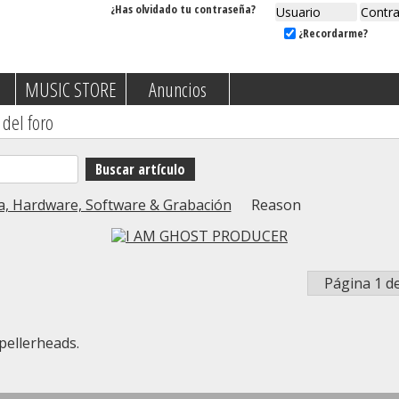
¿Has olvidado tu contraseña?
¿Recordarme?
MUSIC STORE
Anuncios
 del foro
a, Hardware, Software & Grabación
Reason
Página 1 d
pellerheads.