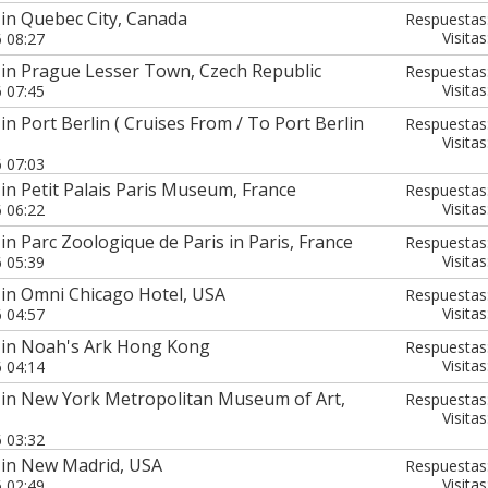
in Quebec City, Canada
Respuestas
Visitas
6 08:27
 in Prague Lesser Town, Czech Republic
Respuestas
Visitas
6 07:45
n Port Berlin ( Cruises From / To Port Berlin
Respuestas
Visitas
6 07:03
in Petit Palais Paris Museum, France
Respuestas
Visitas
6 06:22
in Parc Zoologique de Paris in Paris, France
Respuestas
Visitas
6 05:39
 in Omni Chicago Hotel, USA
Respuestas
Visitas
6 04:57
 in Noah's Ark Hong Kong
Respuestas
Visitas
6 04:14
 in New York Metropolitan Museum of Art,
Respuestas
Visitas
6 03:32
 in New Madrid, USA
Respuestas
Visitas
6 02:49