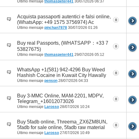
Último mensaje
thomaspeter441
30/07/2026
06:37
Acquista passaporti autentici e falsi online,
0
(WhatsApp: +49 1575 3756974) Ac
Último mensaje
pinchan7878
30/07/2026
01:26
Buy real Passports, (WHATSAPP：+33 7
0
53827675)
Último mensaje
thomaspeter441
29/07/2026
05:12
WhatsApp +1(581) 942-4296 Buy Weed
0
Hashish Cocaine in Kuwait City Hawally
Último mensaje
penson
28/07/2026
04:33
Buy 3-MMC Online, MAM-2201, MDPV,
0
Telegram_+16012073026
Último mensaje
Larosso
28/07/2026
10:24
Buy 5fadb online, Threema_ZX6ZM8UN,
0
5fadb for sale online, 5fadb raw material
Último mensaje
Larosso
27/07/2026
10:49