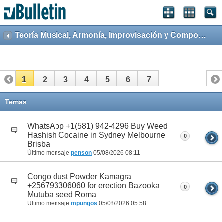
Teoría Musical, Armonía, Improvisación y Composición
1
2
3
4
5
6
7
Temas
WhatsApp +1(581) 942-4296 Buy Weed
Hashish Cocaine in Sydney Melbourne
0
Brisba
Último mensaje
penson
05/08/2026
08:11
Congo dust Powder Kamagra
+256793306060 for erection Bazooka
0
Mutuba seed Roma
Último mensaje
mpungos
05/08/2026
05:58