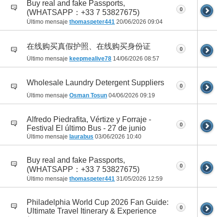
Buy real and fake Passports,
0
(WHATSAPP：+33 7 53827675)
Último mensaje
thomaspeter441
20/06/2026
09:04
在线购买真假护照、在线购买身份证
0
Último mensaje
keepmealive78
14/06/2026
08:57
Wholesale Laundry Detergent Suppliers
0
Último mensaje
Osman Tosun
04/06/2026
09:19
Alfredo Piedrafita, Vértize y Forraje -
0
Festival El último Bus - 27 de junio
Último mensaje
laurabus
03/06/2026
10:40
Buy real and fake Passports,
0
(WHATSAPP：+33 7 53827675)
Último mensaje
thomaspeter441
31/05/2026
12:59
Philadelphia World Cup 2026 Fan Guide:
0
Ultimate Travel Itinerary & Experience