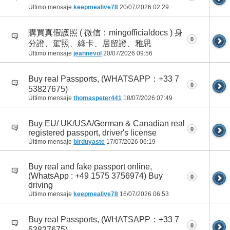
Último mensaje
keepmealive78
20/07/2026
02:29
購買真假護照 ( 微信：mingofficialdocs ) 身
0
分證、駕照、綠卡、居留證、雅思
Último mensaje
jeannevol
20/07/2026
09:56
Buy real Passports, (WHATSAPP：+33 7
0
53827675)
Último mensaje
thomaspeter441
18/07/2026
07:49
Buy EU/ UK/USA/German & Canadian real
0
registered passport, driver's license
Último mensaje
birduyaste
17/07/2026
06:19
Buy real and fake passport online,
(WhatsApp : +49 1575 3756974) Buy
0
driving
Último mensaje
keepmealive78
16/07/2026
06:53
Buy real Passports, (WHATSAPP：+33 7
0
53827675)