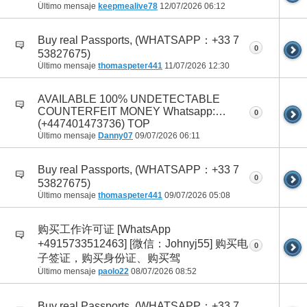
Último mensaje
keepmealive78
12/07/2026
06:12
Buy real Passports, (WHATSAPP：+33 7
0
53827675)
Último mensaje
thomaspeter441
11/07/2026
12:30
AVAILABLE 100% UNDETECTABLE
COUNTERFEIT MONEY Whatsapp:…
0
(+447401473736) TOP
Último mensaje
Danny07
09/07/2026
06:11
Buy real Passports, (WHATSAPP：+33 7
0
53827675)
Último mensaje
thomaspeter441
09/07/2026
05:08
购买工作许可证 [WhatsApp
+4915733512463] [微信：Johnyj55] 购买电
0
子签证，购买身份证、购买驾
Último mensaje
paolo22
08/07/2026
08:52
Buy real Passports, (WHATSAPP：+33 7