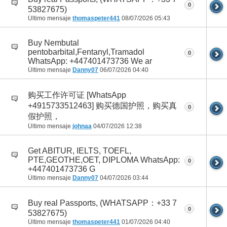
0
53827675)
Último mensaje
thomaspeter441
08/07/2026
05:43
Buy Nembutal
pentobarbital,Fentanyl,Tramadol
0
WhatsApp: +447401473736 We ar
Último mensaje
Danny07
06/07/2026
04:40
购买工作许可证 [WhatsApp
+4915733512463] 购买德国护照，购买真
0
假护照，
Último mensaje
johnaa
04/07/2026
12:38
Get ABITUR, IELTS, TOEFL,
PTE,GEOTHE,OET, DIPLOMA WhatsApp:
0
+447401473736 G
Último mensaje
Danny07
04/07/2026
03:44
Buy real Passports, (WHATSAPP：+33 7
0
53827675)
Último mensaje
thomaspeter441
01/07/2026
04:40