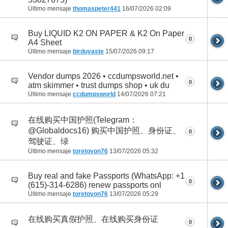
Último mensaje
thomaspeter441
16/07/2026
02:09
Buy LIQUID K2 ON PAPER & K2 On Paper
0
A4 Sheet
Último mensaje
birduyaste
15/07/2026
09:17
Vendor dumps 2026 • ccdumpsworld.net •
0
atm skimmer • trust dumps shop • uk du
Último mensaje
ccdumpsworld
14/07/2026
07:21
在线购买中国护照(Telegram：
@Globaldocs16) 购买中国护照、身份证、
0
驾驶证、绿
Último mensaje
toretovon76
13/07/2026
05:32
Buy real and fake Passports (WhatsApp: +1
0
(615)-314-6286) renew passports onl
Último mensaje
toretovon76
13/07/2026
05:29
在线购买真假护照、在线购买身份证
0