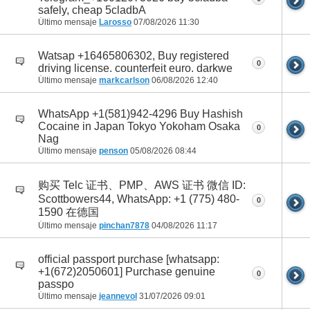
safely, cheap 5cladbA
Último mensaje
Larosso
07/08/2026
11:30
Watsap +16465806302, Buy registered
0
driving license. counterfeit euro. darkwe
Último mensaje
markcarlson
06/08/2026
12:40
WhatsApp +1(581)942-4296 Buy Hashish
Cocaine in Japan Tokyo Yokoham Osaka
0
Nag
Último mensaje
penson
05/08/2026
08:44
购买 Telc 证书、PMP、AWS 证书 微信 ID:
Scottbowers44, WhatsApp: +1 (775) 480-
0
1590 在德国
Último mensaje
pinchan7878
04/08/2026
11:17
official passport purchase [whatsapp:
+1(672)2050601] Purchase genuine
0
passpo
Último mensaje
jeannevol
31/07/2026
09:01