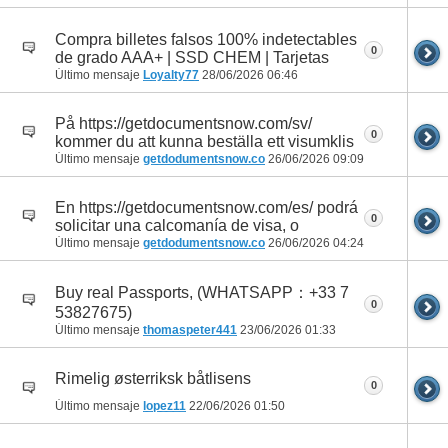
Compra billetes falsos 100% indetectables
0
de grado AAA+ | SSD CHEM | Tarjetas
Último mensaje
Loyalty77
28/06/2026
06:46
På https://getdocumentsnow.com/sv/
0
kommer du att kunna beställa ett visumklis
Último mensaje
getdodumentsnow.co
26/06/2026
09:09
En https://getdocumentsnow.com/es/ podrá
0
solicitar una calcomanía de visa, o
Último mensaje
getdodumentsnow.co
26/06/2026
04:24
Buy real Passports, (WHATSAPP：+33 7
0
53827675)
Último mensaje
thomaspeter441
23/06/2026
01:33
Rimelig østerriksk båtlisens
0
Último mensaje
lopez11
22/06/2026
01:50