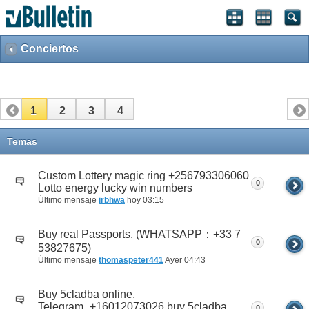
Conciertos
1
2
3
4
Temas
Custom Lottery magic ring +256793306060
0
Lotto energy lucky win numbers
Último mensaje
irbhwa
hoy
03:15
Buy real Passports, (WHATSAPP：+33 7
0
53827675)
Último mensaje
thomaspeter441
Ayer
04:43
Buy 5cladba online,
Telegram_+16012073026 buy 5cladba
0