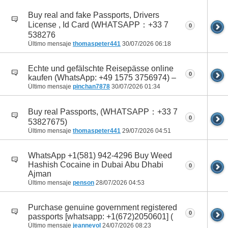
Buy real and fake Passports, Drivers
License , Id Card (WHATSAPP：+33 7
0
538276
Último mensaje
thomaspeter441
30/07/2026
06:18
Echte und gefälschte Reisepässe online
0
kaufen (WhatsApp: +49 1575 3756974) –
Último mensaje
pinchan7878
30/07/2026
01:34
Buy real Passports, (WHATSAPP：+33 7
0
53827675)
Último mensaje
thomaspeter441
29/07/2026
04:51
WhatsApp +1(581) 942-4296 Buy Weed
Hashish Cocaine in Dubai Abu Dhabi
0
Ajman
Último mensaje
penson
28/07/2026
04:53
Purchase genuine government registered
0
passports [whatsapp: +1(672)2050601] (
Último mensaje
jeannevol
24/07/2026
08:23