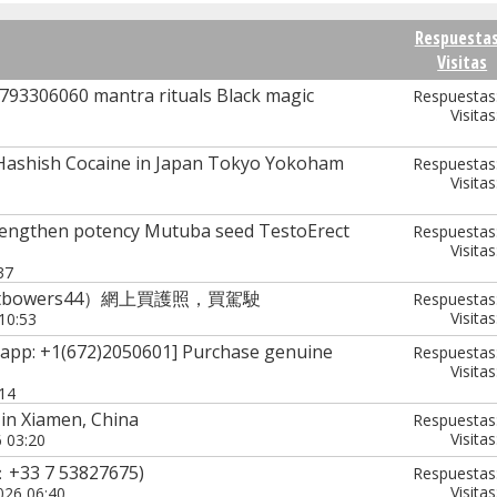
Respuesta
Visitas
6793306060 mantra rituals Black magic
Respuestas
Visitas
Hashish Cocaine in Japan Tokyo Yokoham
Respuestas
Visitas
rengthen potency Mutuba seed TestoErect
Respuestas
Visitas
37
tbowers44）網上買護照，買駕駛
Respuestas
Visitas
10:53
tsapp: +1(672)2050601] Purchase genuine
Respuestas
Visitas
:14
in Xiamen, China
Respuestas
Visitas
6 03:20
：+33 7 53827675)
Respuestas
Visitas
026 06:40