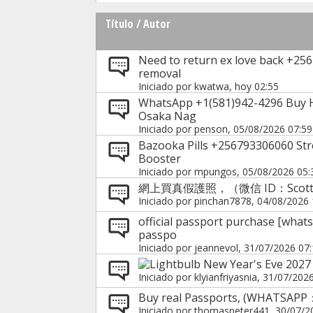
Título
/
Autor
Need to return ex love back +25
removal
Iniciado por
kwatwa
, hoy 02:55
WhatsApp +1(581)942-4296 Buy 
Osaka Nag
Iniciado por
penson
, 05/08/2026 07:59
Bazooka Pills +256793306060 St
Booster
Iniciado por
mpungos
, 05/08/2026 05:
網上買真假護照，（微信 ID：Scot
Iniciado por
pinchan7878
, 04/08/2026 
official passport purchase [wha
passpo
Iniciado por
jeannevol
, 31/07/2026 07
New Year's Eve 2027 
Iniciado por
klyianfriyasnia
, 31/07/202
Buy real Passports, (WHATSAPP
Iniciado por
thomaspeter441
, 30/07/2