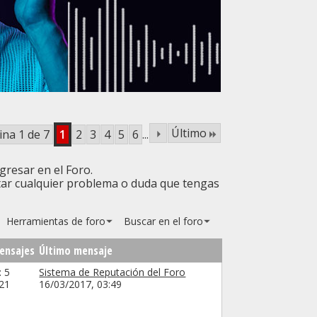
Último
ina 1 de 7
1
2
3
4
5
6
...
gresar en el Foro.
tar cualquier problema o duda que tengas
Herramientas de foro
Buscar en el foro
ensajes
Último mensaje
 5
Sistema de Reputación del Foro
21
16/03/2017,
03:49