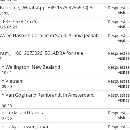
alsi online, (WhatsApp: +49 1575 3756974) Ac
Respuestas
Visitas
01:00
：+33 7 53827675)
Respuestas
Visitas
026 05:26
Weed Hashish Cocaine in Soudi Arabia Jeddah
Respuestas
Visitas
ram_+16012073026, 5CLADBA for sale
Respuestas
Visitas
4
 in Wellington, New Zealand
Respuestas
Visitas
6 10:01
 in Vietnam
Respuestas
Visitas
6 09:20
 in Van Gogh and Rembrandt in Amsterdam,
Respuestas
Visitas
6 08:38
in Turks and Caicos
Respuestas
Visitas
6 07:56
 in Tokyo Tower, Japan
Respuestas