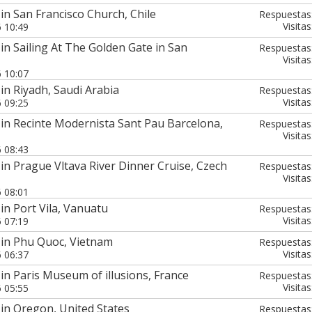
in San Francisco Church, Chile
Respuestas
Visitas
6 10:49
in Sailing At The Golden Gate in San
Respuestas
Visitas
6 10:07
in Riyadh, Saudi Arabia
Respuestas
Visitas
6 09:25
in Recinte Modernista Sant Pau Barcelona,
Respuestas
Visitas
6 08:43
in Prague Vltava River Dinner Cruise, Czech
Respuestas
Visitas
6 08:01
in Port Vila, Vanuatu
Respuestas
Visitas
6 07:19
 in Phu Quoc, Vietnam
Respuestas
Visitas
6 06:37
in Paris Museum of illusions, France
Respuestas
Visitas
6 05:55
in Oregon, United States
Respuestas