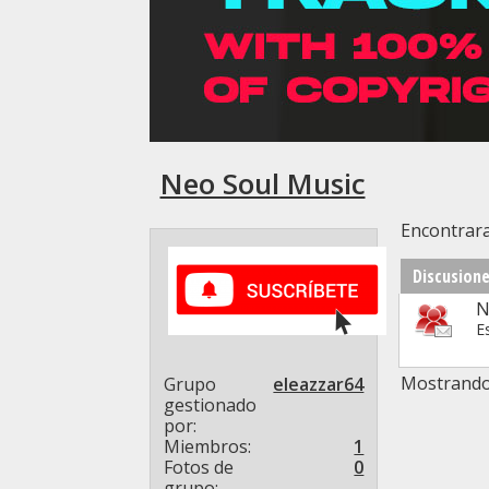
Neo Soul Music
Encontrara
Discusion
N
E
Mostrando 
Grupo
eleazzar64
gestionado
por
Miembros
1
Fotos de
0
grupo