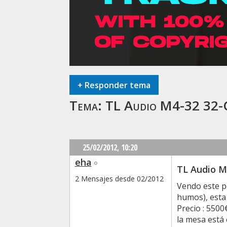
+
Responder tema
Tema:
TL Audio M4-32 32-
25/02/2012,
10:20
eha
TL Audio M
2 Mensajes desde 02/2012
Vendo este pe
humos), esta 
Precio : 5500
la mesa está 