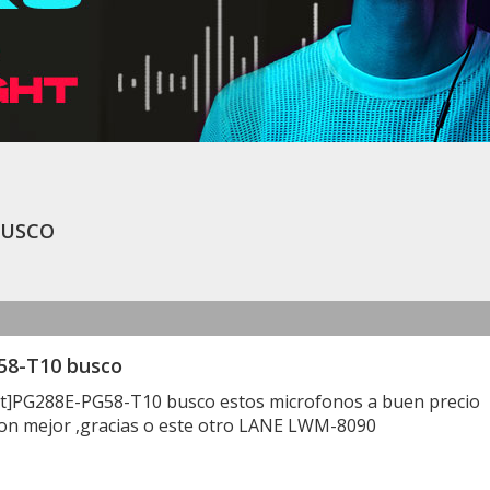
usco
58-T10 busco
]PG288E-PG58-T10 busco estos microfonos a buen precio
ion mejor ,gracias
o este otro LANE LWM-8090