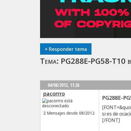
+
Responder tema
Tema:
PG288E-PG58-T10 b
04/08/2012,
11:26
pacorrro
PG288E-PG
[FONT=&quot
2 Mensajes desde 08/2012
si es de ocac
[/FONT]