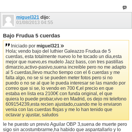
miguel321
dijo:
01/08/2013
04:55
Bajo Frudua 5 cuerdas
Iniciado por
miguel321
Hola; vendo bajo del luthier Galeazzo Frudua de 5
cuerdas, esta totalmente nuevo lo he tocado un dia,esta
mejor que nuevo,es mudelo Jazz bass, con tres pastillas
dimarzio,activo-pasivo,suena increible pero no me adapto
al 5 cuerdas,llevo mucho tiempo con el 6 cuerdas y me
falta algo, no se si se pueden meter fotos pero si no
puedo o no se al que le pueda interesar se las mando por
correo que si se, lo vendo en 700 €,el precio en que
estaba en lista era 2100€ con funda original, el que
quiera lo puede probar,vivo en Madrid, os dejo mi telefono
609154239,esta recien ajustado,cuando me lo enviaron
venia con las cuerdas flojas y me lo han tenido que
octavar y ajustar, saludos
le he puesto un previo Aguilar OBP 3,suena de muerte pero
sigo sin acostumbrarme,ha habido que aspantallarlo y lo