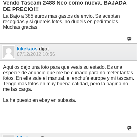
Vendo Tascam 2488 Neo como nueva. BAJADA
DE PRECIO!!!
La Bajo a 385 euros mas gastos de envio. Se aceptan
recogidas y si quereis fotos, no dudeis en pedirmelas.
Muchas gracias.
kikekaos
dijo:
07/12/2012
10:56
Aqui os dejo una foto para que veais su estado. Es una
especie de anuncio que me he currado para no meter tantas
fotos. En ella sale el manual, el enchufe europe y mi tascam.
Tengo mas fotos en muy buena calidad, pero la pagina no
me las carga.
La he puesto en ebay en subasta.