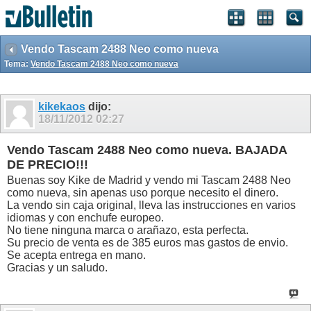
Vendo Tascam 2488 Neo como nueva
Tema:
Vendo Tascam 2488 Neo como nueva
kikekaos
dijo:
18/11/2012
02:27
Vendo Tascam 2488 Neo como nueva. BAJADA
DE PRECIO!!!
Buenas soy Kike de Madrid y vendo mi Tascam 2488 Neo
como nueva, sin apenas uso porque necesito el dinero.
La vendo sin caja original, lleva las instrucciones en varios
idiomas y con enchufe europeo.
No tiene ninguna marca o arañazo, esta perfecta.
Su precio de venta es de 385 euros mas gastos de envio.
Se acepta entrega en mano.
Gracias y un saludo.