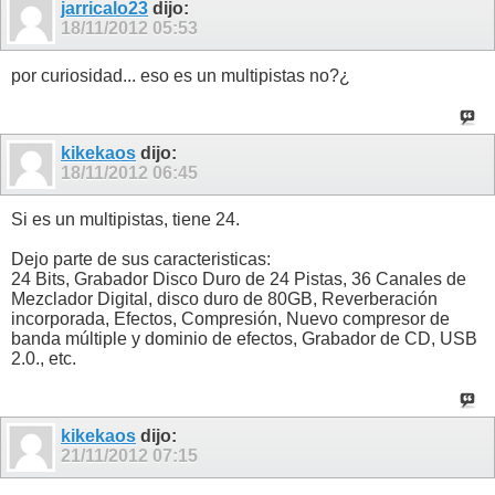
jarricalo23
dijo:
18/11/2012
05:53
por curiosidad... eso es un multipistas no?¿
kikekaos
dijo:
18/11/2012
06:45
Si es un multipistas, tiene 24.
Dejo parte de sus caracteristicas:
24 Bits, Grabador Disco Duro de 24 Pistas, 36 Canales de
Mezclador Digital, disco duro de 80GB, Reverberación
incorporada, Efectos, Compresión, Nuevo compresor de
banda múltiple y dominio de efectos, Grabador de CD, USB
2.0., etc.
kikekaos
dijo:
21/11/2012
07:15