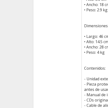
• Ancho: 18 c
• Peso: 2.9 kg
Dimensiones d
• Largo: 46 c
• Alto: 14.5 c
• Ancho: 28 c
• Peso: 4 kg
Contenidos:
- Unidad ext
- Pieza prote
antes de usar
- Manual de i
- CDs origina
- Cable de al