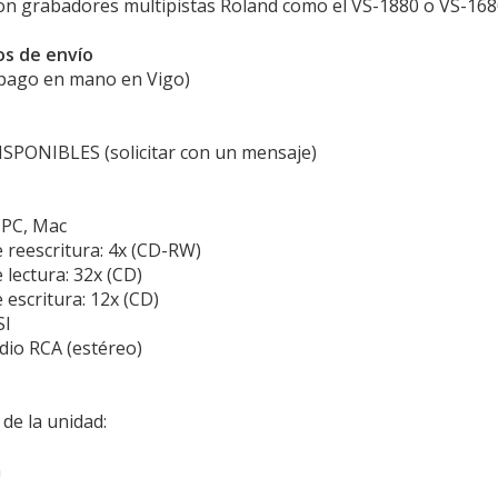
on grabadores multipistas Roland como el VS-1880 o VS-168
os de envío
 pago en mano en Vigo)
PONIBLES (solicitar con un mensaje)
 PC, Mac
e reescritura: 4x (CD-RW)
 lectura: 32x (CD)
e escritura: 12x (CD)
SI
udio RCA (estéreo)
de la unidad:
m