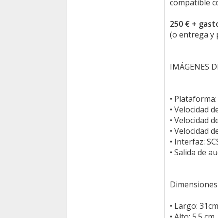
compatible c
250 € + gast
(o entrega y
IMÁGENES DIS
• Plataforma:
• Velocidad d
• Velocidad de
• Velocidad d
• Interfaz: SC
• Salida de a
Dimensiones 
• Largo: 31c
• Alto: 5.5 cm