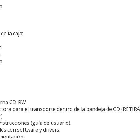
m
e la caja:
m
m
m
erna CD-RW
ctora para el transporte dentro de la bandeja de CD (RETIRA
)
nstrucciones (guía de usuario).
les con software y drivers.
imentación.