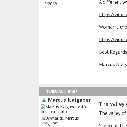
A different 
12/2019
https://vime
Woman's thou
https://vime
Best Regards
Marcus Nalg
12/02/2020,
01:07
Marcus Nalgaber
The valley 
The valley of
Silence in the