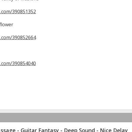
o.com/390851352
flower
o.com/390852664
o.com/390854040
ssage - Guitar Fantasy - Deep Sound - Nice Delay