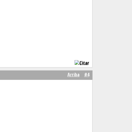
Citar
Arriba
#4