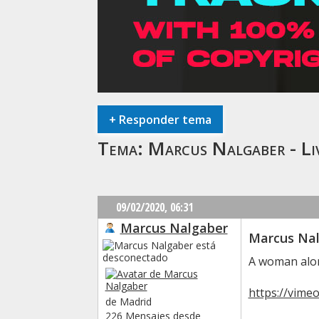
+
Responder tema
Tema:
Marcus Nalgaber - Liv
09/02/2020,
06:31
Marcus Nalgaber
Marcus Nalg
A woman alone
https://vime
de Madrid
226 Mensajes desde