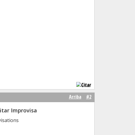
Citar
Arriba
#2
uitar Improvisa
visations