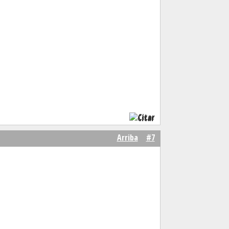
Citar
Arriba
#7