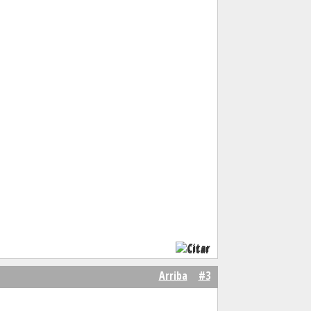
Citar
Arriba
#3