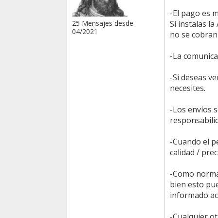
-El pago es m
Si instalas 
25 Mensajes desde
04/2021
no se cobran
-La comunica
-Si deseas ve
necesites.
-Los envíos s
responsabilid
-Cuando el pe
calidad / prec
-Como norma 
bien esto pue
informado ace
-Cualquier o