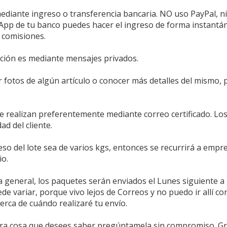
ediante ingreso o transferencia bancaria. NO uso PayPal, ni
la App de tu banco puedes hacer el ingreso de forma instan
 comisiones.
ción es mediante mensajes privados.
r fotos de algún artículo o conocer más detalles del mismo, p
e realizan preferentemente mediante correo certificado. Los
ad del cliente.
so del lote sea de varios kgs, entonces se recurrirá a empr
io.
general, los paquetes serán enviados el Lunes siguiente a 
de variar, porque vivo lejos de Correos y no puedo ir allí c
rca de cuándo realizaré tu envío.
tra cosa que desees saber pregúntamela sin compromiso. Gr