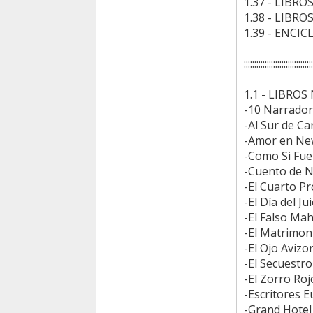
1.37 - LIBR
1.38 - LIBR
1.39 - ENCI
::::::::::::::::::::::::::::::::
1.1 - LIBRO
-10 Narrador
-Al Sur de Ca
-Amor en New
-Como Si Fuer
-Cuento de Na
-El Cuarto Pr
-El Día del Ju
-El Falso Mahd
-El Matrimon
-El Ojo Avizo
-El Secuestro
-El Zorro Roj
-Escritores 
-Grand Hotel 