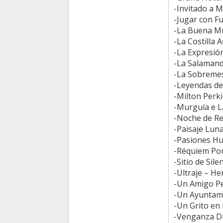
-Invitado a 
-Jugar con Fu
-La Buena Mu
-La Costilla
-La Expresió
-La Salamandr
-La Sobremes
-Leyendas de 
-Milton Perki
-Murguía e La
-Noche de Re
-Paisaje Luna
-Pasiones Hu
-Réquiem Por
-Sitio de Sile
-Ultraje – He
-Un Amigo Per
-Un Ayuntamie
-Un Grito en 
-Venganza Dif