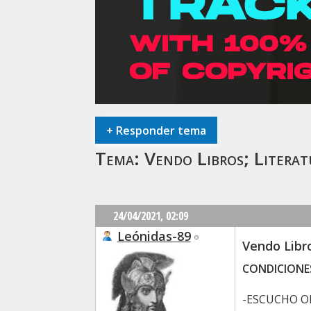
+
Responder tema
Tema:
Vendo Libros; Literatu
24/04/2021,
02:09
Leónidas-89
Vendo Libro
CONDICIONES
-ESCUCHO OFE