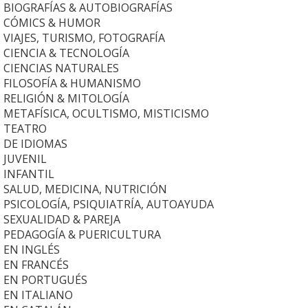
OS BIOGRAFÍAS & AUTOBIOGRAFÍAS
OS CÓMICS & HUMOR
S VIAJES, TURISMO, FOTOGRAFÍA
OS CIENCIA & TECNOLOGÍA
OS CIENCIAS NATURALES
OS FILOSOFÍA & HUMANISMO
OS RELIGIÓN & MITOLOGÍA
OS METAFÍSICA, OCULTISMO, MISTICISMO
OS TEATRO
S DE IDIOMAS
S JUVENIL
S INFANTIL
OS SALUD, MEDICINA, NUTRICIÓN
OS PSICOLOGÍA, PSIQUIATRÍA, AUTOAYUDA
OS SEXUALIDAD & PAREJA
OS PEDAGOGÍA & PUERICULTURA
S EN INGLÉS
S EN FRANCÉS
OS EN PORTUGUÉS
S EN ITALIANO