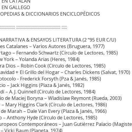
OS EN CATALÁN
OS EN GALLEGO
CLOPEDIAS & DICCIONARIOS ENCICLOPÉDICOS
:::::::::::::::::: :::::::::::::::::::::::::::::::::::::::::::::::::: ::::::
S NARRATIVA & ENSAYOS LITERATURA (2 “95 EUR C/U)
es Catalanes – Varios Autores (Bruguera, 1977)
rtago – Fernando Schwartz (Círculo de Lectores, 1985)
 York – Yolanda Arias (Heres, 1984)
a Dios – Robin Cook (Círculo de Lectores, 1985)
vidad + El Grillo del Hogar – Charles Dickens (Salvat, 1970)
otocolo - Frederick Forsyth (Pza & Janés, 1985)
icio – Jack Higgins (Plaza & Janés, 1982)
í – A. J. Quinnell (Círculo de Lectores, 1984)
io de Maciej Boryna – Wladislaw Reymont (Rueda, 2003)
r – Mary Higgins Clark (Círculo de Lectores, 1986)
 de Marah – Dale Van Every (Plaza & Janés, 1966)
o – Anthony Hyde (Círculo de Lectores, 1985)
Europeos Contemporáneos – Juan Gutiérrez Palacio (Magiste
– Vicki Baum (Planeta, 1974)