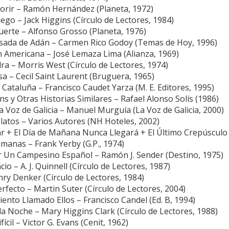
Morir – Ramón Hernández (Planeta, 1972)
ego – Jack Higgins (Círculo de Lectores, 1984)
erte – Alfonso Grosso (Planeta, 1976)
 Asada de Adán – Carmen Rico Godoy (Temas de Hoy, 1996)
n Americana – José Lemaza Lima (Alianza, 1969)
a – Morris West (Círculo de Lectores, 1974)
a – Cecil Saint Laurent (Bruguera, 1965)
Cataluña – Francisco Caudet Yarza (M. E. Editores, 1995)
ns y Otras Historias Similares – Rafael Alonso Solís (1986)
 Voz de Galicia – Manuel Murguía (La Voz de Galicia, 2000)
latos – Varios Autores (NH Hoteles, 2002)
r + El Día de Mañana Nunca Llegará + El Último Crepúsculo -
manas – Frank Yerby (G.P., 1974)
 Un Campesino Español – Ramón J. Sender (Destino, 1975)
ncio – A. J. Quinnell (Círculo de Lectores, 1987)
nry Denker (Círculo de Lectores, 1984)
fecto – Martin Suter (Círculo de Lectores, 2004)
nto Llamado Ellos – Francisco Candel (Ed. B, 1994)
la Noche – Mary Higgins Clark (Círculo de Lectores, 1988)
ícil – Victor G. Evans (Cenit, 1962)