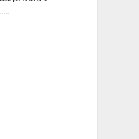
-----