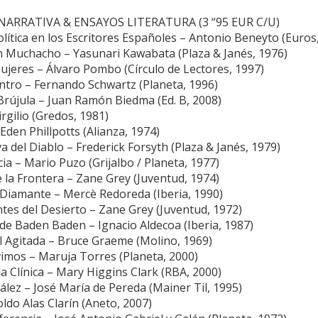
S NARRATIVA & ENSAYOS LITERATURA (3 “95 EUR C/U)
lítica en los Escritores Españoles – Antonio Beneyto (Euros
n Muchacho – Yasunari Kawabata (Plaza & Janés, 1976)
ujeres – Álvaro Pombo (Círculo de Lectores, 1997)
ntro – Fernando Schwartz (Planeta, 1996)
 Brújula – Juan Ramón Biedma (Ed. B, 2008)
irgilio (Gredos, 1981)
 Eden Phillpotts (Alianza, 1974)
va del Diablo – Frederick Forsyth (Plaza & Janés, 1979)
ia – Mario Puzo (Grijalbo / Planeta, 1977)
 la Frontera – Zane Grey (Juventud, 1974)
 Diamante – Mercè Redoreda (Iberia, 1990)
tes del Desierto – Zane Grey (Juventud, 1972)
de Baden Baden – Ignacio Aldecoa (Iberia, 1987)
l Agitada – Bruce Graeme (Molino, 1969)
vimos – Maruja Torres (Planeta, 2000)
la Clínica – Mary Higgins Clark (RBA, 2000)
lez – José María de Pereda (Mainer Til, 1995)
ldo Alas Clarín (Aneto, 2007)