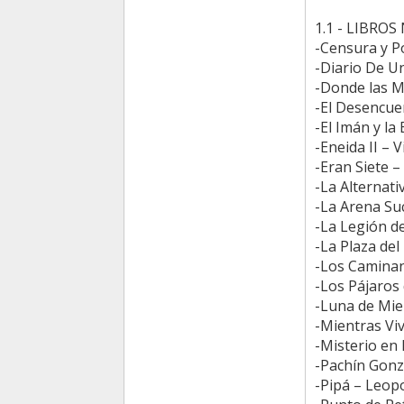
1.1 - LIBRO
-Censura y Po
-Diario De U
-Donde las M
-El Desencue
-El Imán y la
-Eneida II – V
-Eran Siete –
-La Alternati
-La Arena Suc
-La Legión de
-La Plaza del
-Los Caminan
-Los Pájaros 
-Luna de Mie
-Mientras Vi
-Misterio en 
-Pachín Gonzá
-Pipá – Leopo