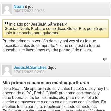
Noah
dijo:
04/07/2022
09:36
Iniciado por
Jesús.M.Sánchez
Gracias Noah. Probaré como dices Guitar Pro, pensé que
solo funcionaba para guitarras.
Prueba primero la versión demo y así ves si es lo que
necesitas antes de comprarlo. Y si no se ajusta a lo que
buscabas, te intentamos ayudar por aquí de nuevo.
Jesús.M.Sánchez
dijo:
17/07/2022
02:08
Mis primeros pasos en música.partituras
Hola Noah. Me operaron de cervicales hace15 días y hoy he
encendido el PC, Probé GuitaR pro como comentaste y
tiene buena pinta, lee los midis, etc, pero no es fiel a lo
escrito en musescore o como en esta caso con sibelius. En
sibelius lee la partitura, repeticiones, todo correcto etc
En fin lo que quiero es que la partitura creada en Windows