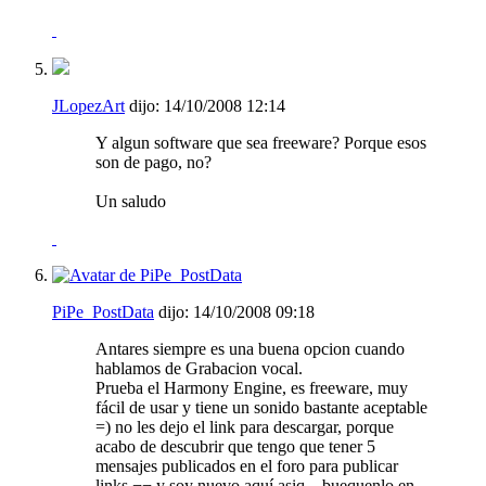
JLopezArt
dijo:
14/10/2008
12:14
Y algun software que sea freeware? Porque esos
son de pago, no?
Un saludo
PiPe_PostData
dijo:
14/10/2008
09:18
Antares siempre es una buena opcion cuando
hablamos de Grabacion vocal.
Prueba el Harmony Engine, es freeware, muy
fácil de usar y tiene un sonido bastante aceptable
=) no les dejo el link para descargar, porque
acabo de descubrir que tengo que tener 5
mensajes publicados en el foro para publicar
links ¬¬ y soy nuevo aquí asiq... buequenlo en