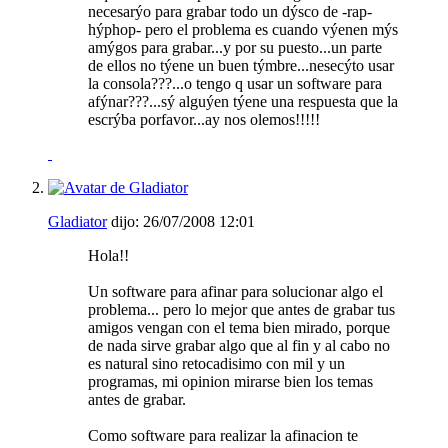
necesarýo para grabar todo un dýsco de -rap-
hýphop- pero el problema es cuando výenen mýs
amýgos para grabar...y por su puesto...un parte
de ellos no týene un buen týmbre...nesecýto usar
la consola???...o tengo q usar un software para
afýnar???...sý alguýen týene una respuesta que la
escrýba porfavor...ay nos olemos!!!!!
Gladiator
dijo:
26/07/2008
12:01
Hola!!
Un software para afinar para solucionar algo el
problema... pero lo mejor que antes de grabar tus
amigos vengan con el tema bien mirado, porque
de nada sirve grabar algo que al fin y al cabo no
es natural sino retocadisimo con mil y un
programas, mi opinion mirarse bien los temas
antes de grabar.
Como software para realizar la afinacion te