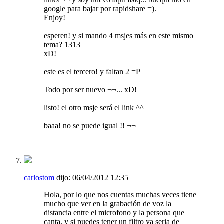
google para bajar por rapidshare =).
Enjoy!
esperen! y si mando 4 msjes más en este mismo
tema? 1313
xD!
este es el tercero! y faltan 2 =P
Todo por ser nuevo ¬¬... xD!
listo! el otro msje será el link ^^
baaa! no se puede igual !! ¬¬
carlostom
dijo:
06/04/2012
12:35
Hola, por lo que nos cuentas muchas veces tiene
mucho que ver en la grabación de voz la
distancia entre el microfono y la persona que
canta, y si puedes tener un filtro ya seria de