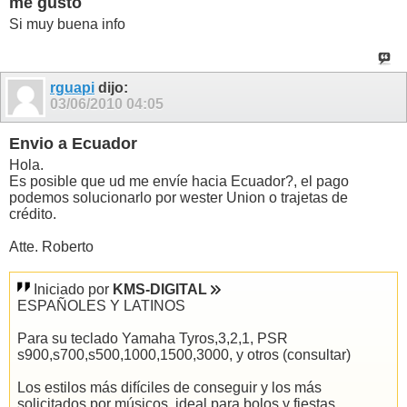
me gusto
Si muy buena info
rguapi
dijo:
03/06/2010
04:05
Envio a Ecuador
Hola.
Es posible que ud me envíe hacia Ecuador?, el pago
podemos solucionarlo por wester Union o trajetas de
crédito.
Atte. Roberto
Iniciado por
KMS-DIGITAL
ESPAÑOLES Y LATINOS
Para su teclado Yamaha Tyros,3,2,1, PSR
s900,s700,s500,1000,1500,3000, y otros (consultar)
Los estilos más difíciles de conseguir y los más
solicitados por músicos, ideal para bolos y fiestas.