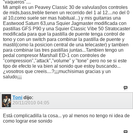
"vaqueros"....
Mi ampli es un Peavey Classic 30 de valvulas(los controles
de mids,bass,treble tienen un recorrido del 1 al 12....no del 0
al 10,como suele ser mas habitual...) y mis guitarras una
Eastwood Saturn 63,una Squier Jagmaster modificada con
pastillas GFS P90 y una Squier Classic Vibe 50 Stratocaster
modificada para que la pastilla de puente tenga control de
tono y con un switch para combinar la pastilla de puente y
mastil(como la posicion central de una telecaster) y tambien
para combinar las tres pastillas juntas...Tambien tengo un
pedal compresor Marshall ED-1 con controles de
"compression","attack","volume" y "tone" pero no se si este
tipo de efecto le va bien al sonido que estoy buscando...
¿vosotros que creeis....?¡¡¡muchisimas gracias y un
saludo¡¡¡
Toni
dijo:
20/11/2010
04:05
Está complicadilla la cosa... yo al menos no tengo ni idea de
como lograr ese sonido