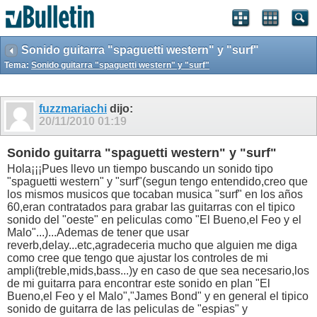
Sonido guitarra "spaguetti western" y "surf"
Tema:
Sonido guitarra "spaguetti western" y "surf"
fuzzmariachi
dijo:
20/11/2010
01:19
Sonido guitarra "spaguetti western" y "surf"
Hola¡¡¡Pues llevo un tiempo buscando un sonido tipo
"spaguetti western" y "surf"(segun tengo entendido,creo que
los mismos musicos que tocaban musica "surf" en los años
60,eran contratados para grabar las guitarras con el tipico
sonido del "oeste" en peliculas como "El Bueno,el Feo y el
Malo"...)...Ademas de tener que usar
reverb,delay...etc,agradeceria mucho que alguien me diga
como cree que tengo que ajustar los controles de mi
ampli(treble,mids,bass...)y en caso de que sea necesario,los
de mi guitarra para encontrar este sonido en plan "El
Bueno,el Feo y el Malo","James Bond" y en general el tipico
sonido de guitarra de las peliculas de "espias" y