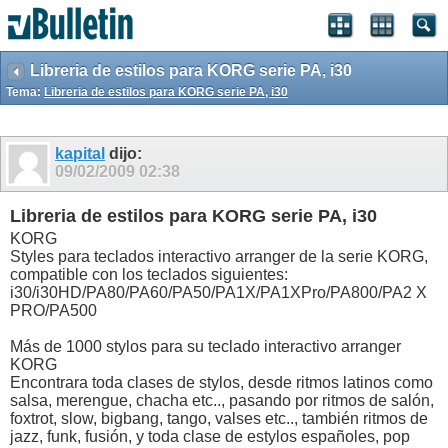
Libreria de estilos para KORG serie PA, i30
Tema:
Libreria de estilos para KORG serie PA, i30
kapital
dijo:
09/02/2009
02:38
Libreria de estilos para KORG serie PA, i30
KORG
Styles para teclados interactivo arranger de la serie KORG,
compatible con los teclados siguientes:
i30/i30HD/PA80/PA60/PA50/PA1X/PA1XPro/PA800/PA2 X
PRO/PA500
Más de 1000 stylos para su teclado interactivo arranger
KORG
Encontrara toda clases de stylos, desde ritmos latinos como
salsa, merengue, chacha etc.., pasando por ritmos de salón,
foxtrot, slow, bigbang, tango, valses etc.., también ritmos de
jazz, funk, fusión, y toda clase de estylos españoles, pop