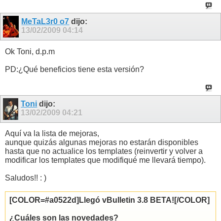
MeTaL3r0 o7
dijo:
13/02/2009
04:14
Ok Toni, d.p.m
PD:¿Qué beneficios tiene esta versión?
Toni
dijo:
13/02/2009
04:21
Aquí va la lista de mejoras,
aunque quizás algunas mejoras no estarán disponibles
hasta que no actualice los templates (reinvertir y volver a
modificar los templates que modifiqué me llevará tiempo).
Saludos!! : )
[COLOR=#a0522d]Llegó vBulletin 3.8 BETA![/COLOR]
¿Cuáles son las novedades?